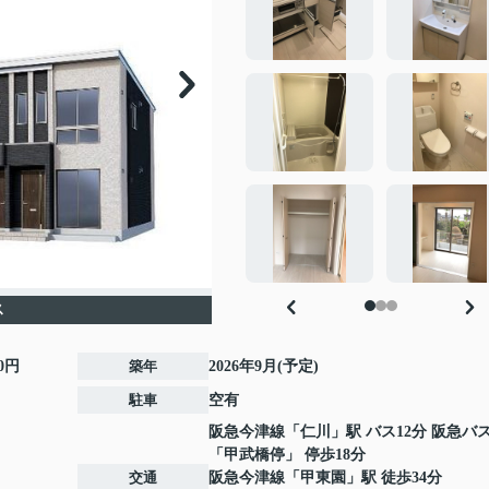
ス
00円
築年
2026年9月(予定)
駐車
空有
阪急今津線
「
仁川
」駅 バス12分 阪急バ
「甲武橋停」 停歩18分
交通
阪急今津線
「
甲東園
」駅 徒歩34分