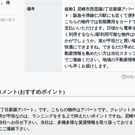
」 停
備考
仮称】尼崎市西昆陽2丁目新築アパー
ト：阪急今津線仁川駅にも近くて便
情報の見方
こちらの物件では初期費用をカード
支払いいただけます。日頃から電車
く利用するなら2駅利用可能な物件は
かがでしょうか。道が平坦だと買い
快適にできますね。できるだけ早め
動産情報を集めたい方は当社スタッ
でご連絡ください。地域の不動産情
いち早くお届けします。
情報
メント(おすすめポイント)
2丁目新築アパート」です。こちらの物件はアパートです。クレジット
所が平坦なのは、ランニングをする上で抑えたいポイントですね。尼崎
当社へお任せ下さい。当社は、多種多様な賃貸情報を取り扱っておりま
にご連絡下さい。