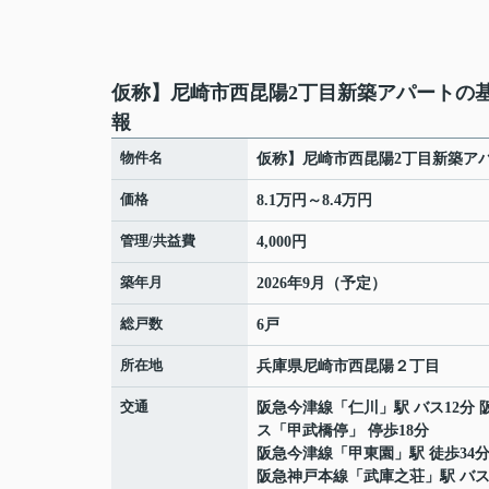
仮称】尼崎市西昆陽2丁目新築アパートの
報
物件名
仮称】尼崎市西昆陽2丁目新築ア
価格
8.1万円～8.4万円
管理/共益費
4,000円
築年月
2026年9月（予定）
総戸数
6戸
所在地
兵庫県
尼崎市
西昆陽
２丁目
交通
阪急今津線
「
仁川
」駅 バス12分 
ス「甲武橋停」 停歩18分
阪急今津線
「
甲東園
」駅 徒歩34
阪急神戸本線
「
武庫之荘
」駅 バス