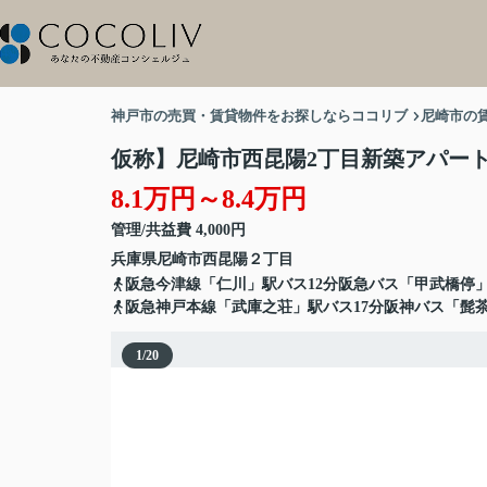
神戸市の売買・賃貸物件をお探しならココリブ
尼崎市の
仮称】尼崎市西昆陽2丁目新築アパー
8.1万円～8.4万円
管理/共益費 4,000円
兵庫県
尼崎市
西昆陽
２丁目
阪急今津線「仁川」駅バス12分阪急バス「甲武橋停」
阪急神戸本線「武庫之荘」駅バス17分阪神バス「髭
1
/
20