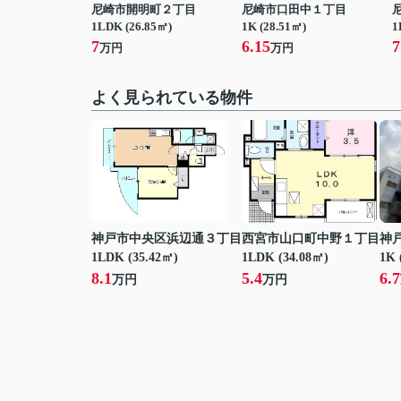
尼崎市開明町２丁目
尼崎市口田中１丁目
1LDK (26.85㎡)
1K (28.51㎡)
1
7
6.15
7
万円
万円
よく見られている物件
神戸市中央区浜辺通３丁目
西宮市山口町中野１丁目
神
1LDK (35.42㎡)
1LDK (34.08㎡)
1K 
8.1
5.4
6.7
万円
万円