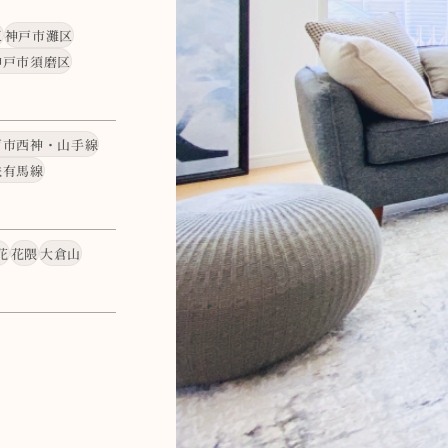
区
神戸市灘区
神戸市須磨区
戸市西神・山手線
鉄有馬線
花
花隈
大倉山