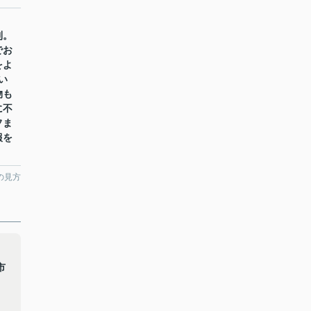
利。
でお
をよ
い
物も
に不
フま
報を
の見方
カ
市