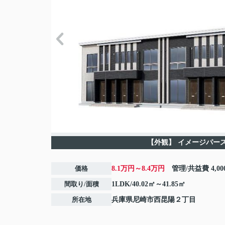
【外観】
イメージパー
価格
8.1万円～8.4万円
管理/共益費
4,0
間取り/面積
1LDK/40.02㎡～41.85㎡
所在地
兵庫県
尼崎市
西昆陽
２丁目