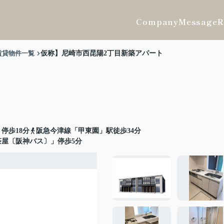
Company
Message
R
賃貸物件一覧
仮称】尼崎市西昆陽2丁目新築アパート
ト
停歩18分
阪急今津線「甲東園」駅徒歩34分
茶屋〔阪神バス〕」停歩5分