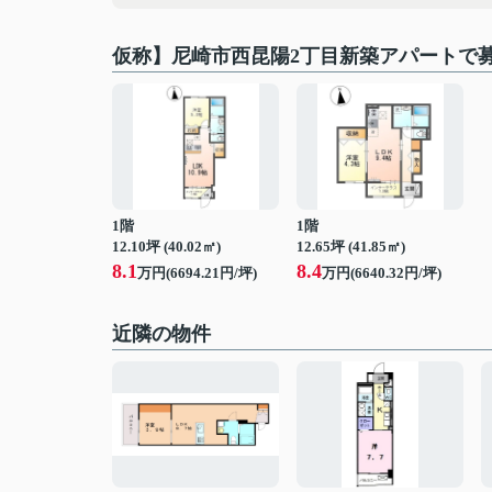
仮称】尼崎市西昆陽2丁目新築アパートで
1階
1階
12.10坪 (40.02㎡)
12.65坪 (41.85㎡)
8.1
8.4
万円(6694.21円/坪)
万円(6640.32円/坪)
近隣の物件