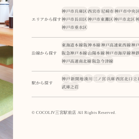
神戸市兵庫区
西宮市
尼崎市
神戸市中央
エリアから探す
神戸市長田区
神戸市東灘区
神戸市北区
神戸市垂水区
東海道本線
阪神本線
神戸高速東西線
神
沿線から探す
阪急神戸本線
山陽本線
神戸市海岸線
神
神戸高速南北線
阪急今津線
神戸
新開地
湊川
三ノ宮
兵庫
西宮北口
立
駅から探す
武庫之荘
© COCOLIV三宮駅前店 All Rights Reserved.