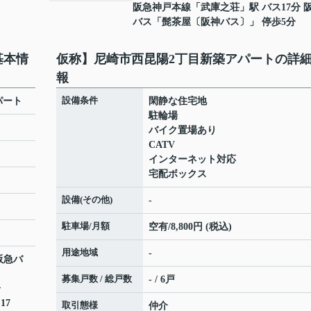
阪急神戸本線
「
武庫之荘
」駅 バス17分 
バス「髭茶屋〔阪神バス〕」 停歩5分
基本情
仮称】尼崎市西昆陽2丁目新築アパートの詳
報
設備条件
パート
閑静な住宅地
駐輪場
バイク置場あり
CATV
インターネット対応
宅配ボックス
設備(その他)
-
駐車場/月額
空有/8,800円 (税込)
用途地域
-
阪急バ
募集戸数 / 総戸数
- / 6戸
分
17
取引態様
仲介