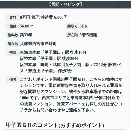
【居間・リビング】
8万円 管理/共益費 6,000円
賃料
56.00㎡
3DK
面積
間取り
築33年
5階/5階建
築年数
所在階
兵庫県
西宮市
戸崎町
所在地
東海道本線
「
甲子園口
」駅 徒歩10分
交通
阪神本線
「
甲子園
」駅 徒歩20分
阪神本線
「
鳴尾・武庫川女子大前
」駅 バス12分 阪神バ
ス「県道上甲子園」 停歩2分
こだわりポイント満載の甲子園ＧＨ。こちらの物件はマ
備考
ンションです。常に新鮮な空気を取り入れられる通風良
好な間取りのマンション。物件から駐車場までの距離は
100mです。西宮市エリアと東海道本線甲子園口付近で
の賃貸マンション、賃貸アパートをお探しの方はぜひコ
チラからお問い合わせやご連絡を下さい。
甲子園ＧＨのコメント(おすすめポイント)