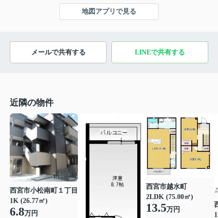
地図アプリで見る
メールで共有する
LINEで共有する
近隣の物件
西宮市越水町
西宮市小松南町１丁目
2LDK (75.00㎡)
1K (26.77㎡)
13.5
6.8
万円
万円
1