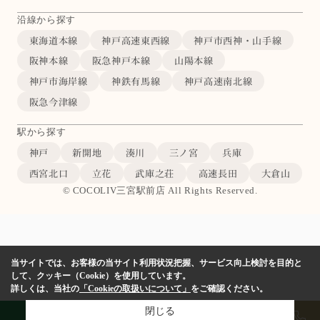
沿線から探す
東海道本線
神戸高速東西線
神戸市西神・山手線
阪神本線
阪急神戸本線
山陽本線
神戸市海岸線
神鉄有馬線
神戸高速南北線
阪急今津線
駅から探す
神戸
新開地
湊川
三ノ宮
兵庫
西宮北口
立花
武庫之荘
高速長田
大倉山
© COCOLIV三宮駅前店 All Rights Reserved.
当サイトでは、お客様の当サイト利用状況把握、サービス向上検討を目的と
して、クッキー（Cookie）を使用しています。
詳しくは、当社の
「Cookieの取扱いについて」
をご確認ください。
閉じる
LINE
物件検索
店舗予約