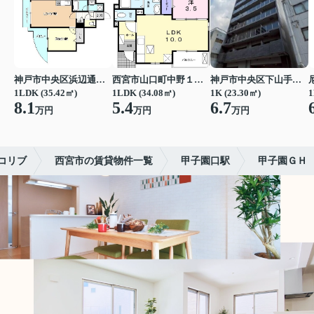
神戸市中央区浜辺通３丁目
西宮市山口町中野１丁目
神戸市中央区下山手通７丁目
1LDK (35.42㎡)
1LDK (34.08㎡)
1K (23.30㎡)
1
8.1
5.4
6.7
万円
万円
万円
コリブ
西宮市の賃貸物件一覧
甲子園口駅
甲子園ＧＨ