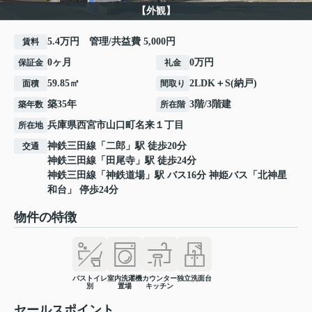
【外観】
5.4万円 管理/共益費 5,000円
賃料
0ヶ月
0万円
保証金
礼金
59.85㎡
2LDK＋S(納戸)
面積
間取り
築35年
3階/3階建
築年数
所在階
兵庫県
西宮市
山口町名来
１丁目
所在地
神鉄三田線
「
二郎
」駅 徒歩20分
交通
神鉄三田線
「
田尾寺
」駅 徒歩24分
神鉄三田線
「
神鉄道場
」駅 バス16分 神姫バス「北神星
和台」 停歩24分
物件の特徴
バストイレ
室内洗濯機
カウンター
独立洗面台
別
置場
キッチン
セールスポイント