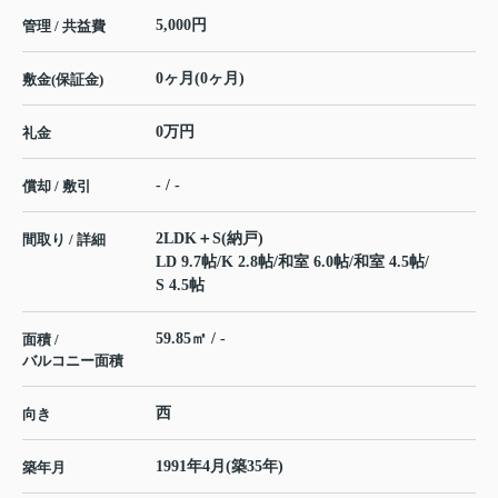
5,000円
管理 / 共益費
0ヶ月(0ヶ月)
敷金(保証金)
0万円
礼金
- / -
償却 / 敷引
2LDK＋S(納戸)
間取り / 詳細
LD 9.7帖
/
K 2.8帖
/
和室 6.0帖
/
和室 4.5帖
/
S 4.5帖
59.85㎡ / -
面積 /
バルコニー面積
西
向き
1991年4月(築35年)
築年月