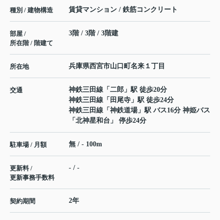
賃貸マンション / 鉄筋コンクリート
種別 / 建物構造
3階 / 3階 / 3階建
部屋 /
所在階 / 階建て
兵庫県
西宮市
山口町名来
１丁目
所在地
神鉄三田線
「
二郎
」駅 徒歩20分
交通
神鉄三田線
「
田尾寺
」駅 徒歩24分
神鉄三田線
「
神鉄道場
」駅 バス16分 神姫バス
「北神星和台」 停歩24分
無 / - 100m
駐車場 / 月額
- / -
更新料 /
更新事務手数料
2年
契約期間