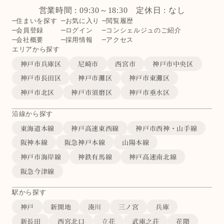
営業時間 : 09:30～18:30 定休日 : なし
住まいを探す
お気に入り
閲覧履歴
会員登録
ログイン
コンシェルジュのご紹介
会社概要
採用情報
アクセス
エリアから探す
神戸市兵庫区
尼崎市
西宮市
神戸市中央区
神戸市長田区
神戸市灘区
神戸市東灘区
神戸市北区
神戸市須磨区
神戸市垂水区
沿線から探す
東海道本線
神戸高速東西線
神戸市西神・山手線
阪神本線
阪急神戸本線
山陽本線
神戸市海岸線
神鉄有馬線
神戸高速南北線
阪急今津線
駅から探す
神戸
新開地
湊川
三ノ宮
兵庫
新長田
西宮北口
立花
武庫之荘
花隈