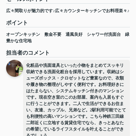
広々間取りが魅力的です♪広々カウンターキッチンでお料理楽々♪
ポイント
オープンキッチン
敷金不要
通風良好
シャワー付洗面台
緑
豊かな住宅地
担当者のコメント
化粧品や洗面道具といった小物をまとめてスッキリ
収納できる洗面化粧台を採用しています。収納はシ
ューズボックス・クロゼットなど豊富なので、衣類
や履き物の整理がしやすく便利です。お料理好きに
はたまらない、システムキッチン付きのマンション
です。現在空き室のこのお部屋、案内も入居もすぐ
に行うことができます。二人で生活ができるお住ま
い、友達、カップル、兄弟など。2駅利用可能でとて
も利便性の高いマンションです。こちら神鉄三田線
二郎近くに立地する賃貸住宅でなら、きっとあなた
の希望しているライフスタイルを叶えることができ
るでしょう。