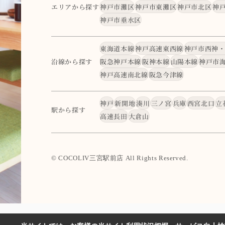
エリアから探す
神戸市灘区
神戸市東灘区
神戸市北区
神
神戸市垂水区
東海道本線
神戸高速東西線
神戸市西神
沿線から探す
阪急神戸本線
阪神本線
山陽本線
神戸市
神戸高速南北線
阪急今津線
神戸
新開地
湊川
三ノ宮
兵庫
西宮北口
立
駅から探す
高速長田
大倉山
© COCOLIV三宮駅前店 All Rights Reserved.