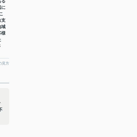
ある
辺に
こ
お支
地域
客様
た
さ
の見方
用
で
不