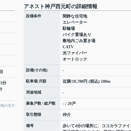
アネスト神戸西元町の詳細情報
設備条件
閑静な住宅地
エレベーター
駐輪場
バイク置場あり
敷地内ごみ置き場
CATV
光ファイバー
オートロック
設備(その他)
-
目
駐車場/月額
近隣/18,700円 (税込) 100m
3分
分
用途地域
-
募集戸数 / 総戸数
- / 29戸
情報の見方
取引態様
仲介
備考
歩いて4分の場所に、ココカラファイ