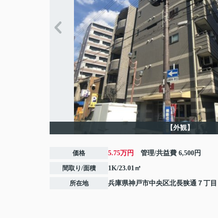
【外観】
価格
5.75万円
管理/共益費
6,500円
間取り/面積
1K/23.01㎡
所在地
兵庫県
神戸市中央区
北長狭通
７丁目