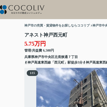
神戸市の売買・賃貸物件をお探しならココリブ
神戸市中
アネスト神戸西元町
5.75万円
管理/共益費 6,500円
兵庫県
神戸市中央区
北長狭通
７丁目
神戸高速東西線「西元町」駅徒歩3分
神戸高速東西
1
/
15