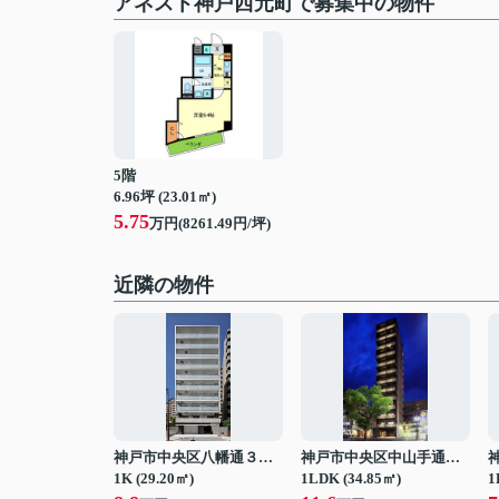
アネスト神戸西元町で募集中の物件
5階
6.96坪 (23.01㎡)
5.75
万円(8261.49円/坪)
近隣の物件
神戸市中央区八幡通３丁目
神戸市中央区中山手通２丁目
1K (29.20㎡)
1LDK (34.85㎡)
1