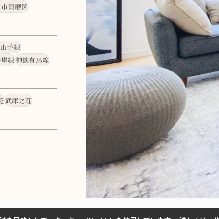
戸市須磨区
・山手線
海岸線
神鉄有馬線
花
武庫之荘