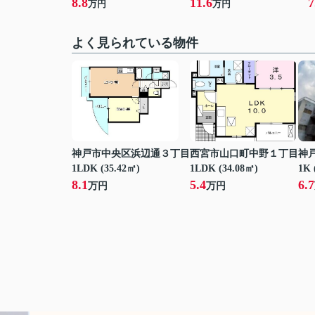
8.8
11.6
7
万円
万円
よく見られている物件
神戸市中央区浜辺通３丁目
西宮市山口町中野１丁目
神
1LDK (35.42㎡)
1LDK (34.08㎡)
1K 
8.1
5.4
6.7
万円
万円