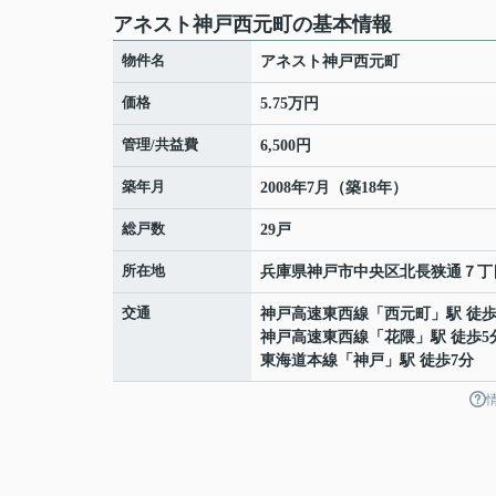
アネスト神戸西元町の基本情報
物件名
アネスト神戸西元町
価格
5.75万円
管理/共益費
6,500円
築年月
2008年7月（築18年）
総戸数
29戸
所在地
兵庫県
神戸市中央区
北長狭通
７丁
交通
神戸高速東西線
「
西元町
」駅 徒歩
神戸高速東西線
「
花隈
」駅 徒歩5
東海道本線
「
神戸
」駅 徒歩7分