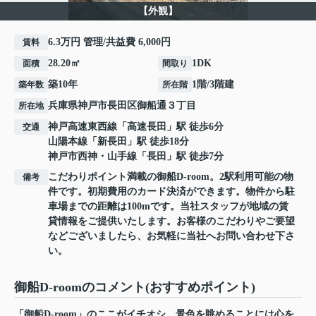
【外観】
6.3万円 管理/共益費 6,000円
賃料
28.20㎡
1DK
面積
間取り
築10年
1階/3階建
築年数
所在階
兵庫県
神戸市長田区
御船通
３丁目
所在地
神戸高速東西線
「
高速長田
」駅 徒歩6分
交通
山陽本線
「
新長田
」駅 徒歩18分
神戸市西神・山手線
「
長田
」駅 徒歩7分
こだわりポイント満載の御船D-room。2駅利用可能の物
備考
件です。初期費用のカード決済ができます。物件から駐
車場までの距離は100mです。当社スタッフが地域の賃
貸情報をご提供いたします。お客様のこだわりやご要望
などございましたら、お気軽に当社へお問い合わせ下さ
い。
御船D-roomのコメント(おすすめポイント)
「御船D-room」のここがイチオシ。景色を眺めることには心を