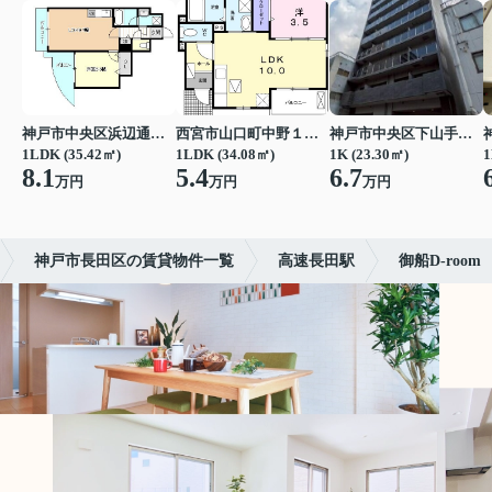
神戸市中央区浜辺通３丁目
西宮市山口町中野１丁目
神戸市中央区下山手通７丁目
1LDK (35.42㎡)
1LDK (34.08㎡)
1K (23.30㎡)
1
8.1
5.4
6.7
万円
万円
万円
神戸市長田区の賃貸物件一覧
高速長田駅
御船D-room