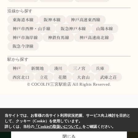
沿線から探す
東海道本線
阪神本線
神戸高速東西線
神戸市西神・山手線
阪急神戸本線
山陽本線
神戸市海岸線
神鉄有馬線
神戸高速南北線
阪急今津線
駅から探す
神戸
新開地
湊川
三ノ宮
兵庫
西宮北口
立花
花隈
大倉山
武庫之荘
© COCOLIV三宮駅前店 All Rights Reserved.
当サイトでは、お客様の当サイト利用状況把握、サービス向上検討を目的と
して、クッキー（Cookie）を使用しています。
詳しくは、当社の
「Cookieの取扱いについて」
をご確認ください。
閉じる