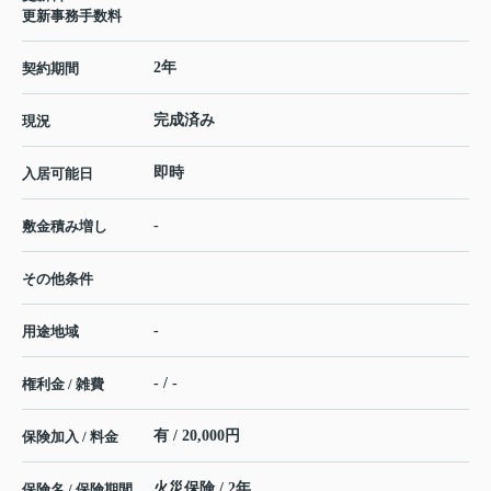
更新事務手数料
2年
契約期間
完成済み
現況
即時
入居可能日
-
敷金積み増し
その他条件
-
用途地域
- / -
権利金 / 雑費
有 / 20,000円
保険加入 / 料金
火災保険 / 2年
保険名 / 保険期間