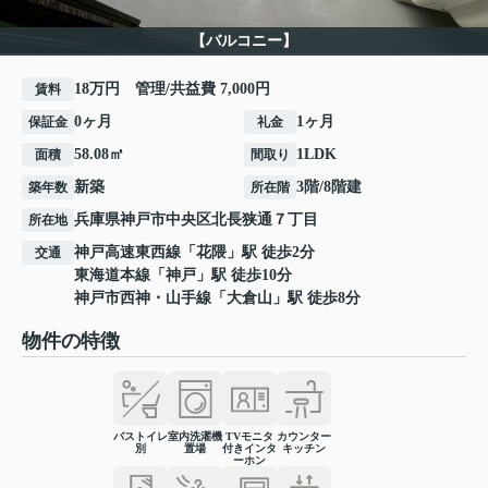
【バルコニー】
18万円 管理/共益費 7,000円
賃料
0ヶ月
1ヶ月
保証金
礼金
58.08㎡
1LDK
面積
間取り
新築
3階/8階建
築年数
所在階
兵庫県
神戸市中央区
北長狭通
７丁目
所在地
神戸高速東西線
「
花隈
」駅 徒歩2分
交通
東海道本線
「
神戸
」駅 徒歩10分
神戸市西神・山手線
「
大倉山
」駅 徒歩8分
物件の特徴
バストイレ
室内洗濯機
TVモニタ
カウンター
別
置場
付きインタ
キッチン
ーホン