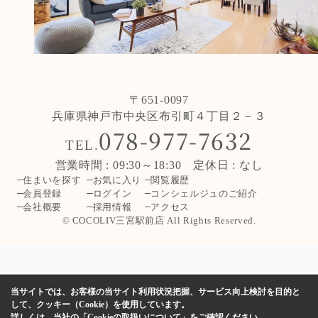
〒651-0097
兵庫県神戸市中央区布引町４丁目２－３
078-977-7632
TEL.
営業時間 : 09:30～18:30 定休日 : なし
住まいを探す
お気に入り
閲覧履歴
会員登録
ログイン
コンシェルジュのご紹介
会社概要
採用情報
アクセス
© COCOLIV三宮駅前店 All Rights Reserved.
当サイトでは、お客様の当サイト利用状況把握、サービス向上検討を目的と
して、クッキー（Cookie）を使用しています。
詳しくは、当社の
「Cookieの取扱いについて」
をご確認ください。