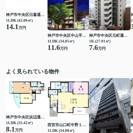
神戸市中央区日暮通１丁目
1LDK (42.00㎡)
2
14.1
万円
神戸市中央区中山手通２丁目
神戸市中央区元町通４丁目
1LDK (34.85㎡)
1K (27.91㎡)
11.6
7.6
万円
万円
よく見られている物件
神戸市中央区浜辺通３丁目
1LDK (35.42㎡)
西宮市山口町中野１丁目
8.1
万円
1LDK (34.08㎡)
1