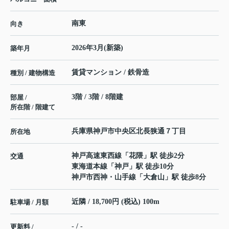
南東
向き
2026年3月(新築)
築年月
賃貸マンション / 鉄骨造
種別 / 建物構造
3階 / 3階 / 8階建
部屋 /
所在階 / 階建て
兵庫県
神戸市中央区
北長狭通
７丁目
所在地
神戸高速東西線
「
花隈
」駅 徒歩2分
交通
東海道本線
「
神戸
」駅 徒歩10分
神戸市西神・山手線
「
大倉山
」駅 徒歩8分
近隣 / 18,700円 (税込) 100m
駐車場 / 月額
- / -
更新料 /