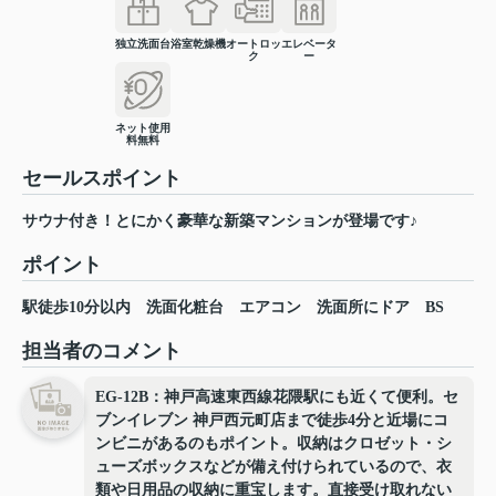
独立洗面台
浴室乾燥機
オートロッ
エレベータ
ク
ー
ネット使用
料無料
セールスポイント
サウナ付き！とにかく豪華な新築マンションが登場です♪
ポイント
駅徒歩10分以内
洗面化粧台
エアコン
洗面所にドア
BS
担当者のコメント
EG-12B：神戸高速東西線花隈駅にも近くて便利。セ
ブンイレブン 神戸西元町店まで徒歩4分と近場にコ
ンビニがあるのもポイント。収納はクロゼット・シ
ューズボックスなどが備え付けられているので、衣
類や日用品の収納に重宝します。直接受け取れない