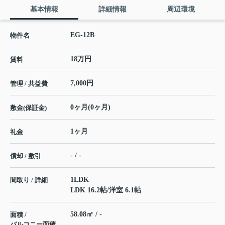
基本情報
詳細情報
周辺環境
EG-12B
物件名
18万円
賃料
7,000円
管理 / 共益費
0ヶ月(0ヶ月)
敷金(保証金)
1ヶ月
礼金
- / -
償却 / 敷引
1LDK
間取り / 詳細
LDK 16.2帖
/
洋室 6.1帖
58.08㎡ / -
面積 /
バルコニー面積