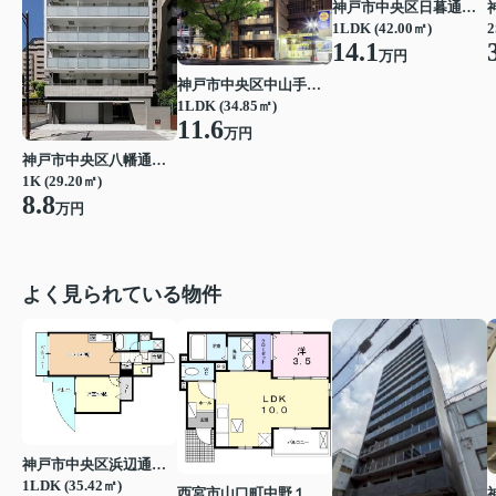
神戸市中央区日暮通１丁目
1LDK (42.00㎡)
2
14.1
万円
神戸市中央区中山手通２丁目
1LDK (34.85㎡)
11.6
万円
神戸市中央区八幡通３丁目
1K (29.20㎡)
8.8
万円
よく見られている物件
神戸市中央区浜辺通３丁目
1LDK (35.42㎡)
西宮市山口町中野１丁目