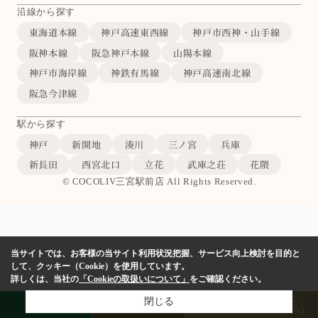
沿線から探す
東海道本線
神戸高速東西線
神戸市西神・山手線
阪神本線
阪急神戸本線
山陽本線
神戸市海岸線
神鉄有馬線
神戸高速南北線
阪急今津線
駅から探す
神戸
新開地
湊川
三ノ宮
兵庫
新長田
西宮北口
立花
武庫之荘
花隈
© COCOLIV三宮駅前店 All Rights Reserved.
当サイトでは、お客様の当サイト利用状況把握、サービス向上検討を目的と
して、クッキー（Cookie）を使用しています。
詳しくは、当社の
「Cookieの取扱いについて」
をご確認ください。
閉じる
LINE
物件検索
店舗予約