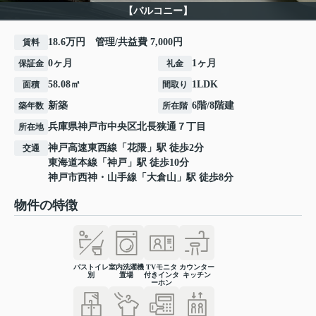
【バルコニー】
18.6万円 管理/共益費 7,000円
賃料
0ヶ月
1ヶ月
保証金
礼金
58.08㎡
1LDK
面積
間取り
新築
6階/8階建
築年数
所在階
兵庫県
神戸市中央区
北長狭通
７丁目
所在地
神戸高速東西線
「
花隈
」駅 徒歩2分
交通
東海道本線
「
神戸
」駅 徒歩10分
神戸市西神・山手線
「
大倉山
」駅 徒歩8分
物件の特徴
バストイレ
室内洗濯機
TVモニタ
カウンター
別
置場
付きインタ
キッチン
ーホン