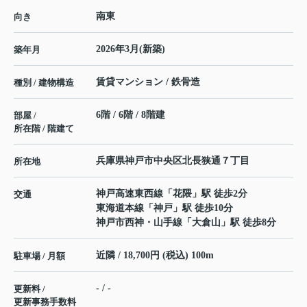
南東
向き
2026年3月(新築)
築年月
賃貸マンション / 鉄骨造
種別 / 建物構造
6階 / 6階 / 8階建
部屋 /
所在階 / 階建て
兵庫県
神戸市中央区
北長狭通
７丁目
所在地
神戸高速東西線
「
花隈
」駅 徒歩2分
交通
東海道本線
「
神戸
」駅 徒歩10分
神戸市西神・山手線
「
大倉山
」駅 徒歩8分
近隣 / 18,700円 (税込) 100m
駐車場 / 月額
- / -
更新料 /
更新事務手数料