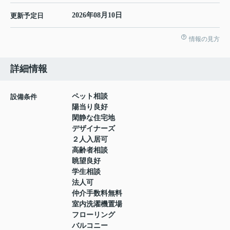
2026年08月10日
更新予定日
情報の見方
詳細情報
ペット相談
設備条件
陽当り良好
閑静な住宅地
デザイナーズ
２人入居可
高齢者相談
眺望良好
学生相談
法人可
仲介手数料無料
室内洗濯機置場
フローリング
バルコニー