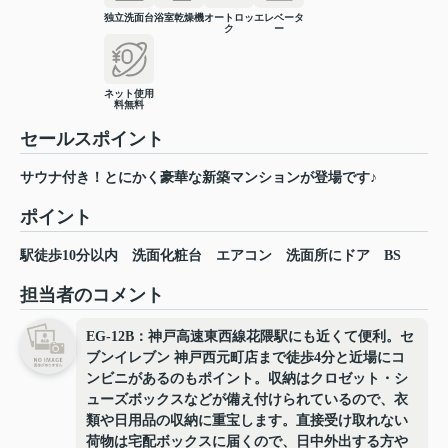
独立洗面台
浴室乾燥機
オートロッ
エレベータ
ク
ー
ネット使用
料無料
セールスポイント
サウナ付き！とにかく豪華な新築マンションが登場です♪
ポイント
駅徒歩10分以内
洗面化粧台
エアコン
洗面所にドア
BS
担当者のコメント
EG-12B：神戸高速東西線花隈駅にも近くて便利。セ
ブンイレブン 神戸西元町店まで徒歩4分と近場にコ
ンビニがあるのもポイント。収納はクロゼット・シ
ューズボックスなどが備え付けられているので、衣
類や日用品の収納に重宝します。直接受け取れない
荷物は宅配ボックスに届くので、日中外出する方や