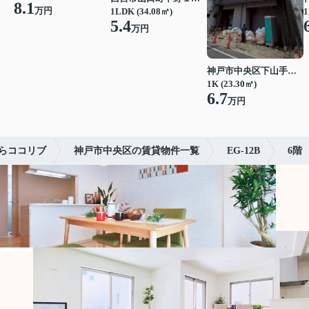
8.1
万円
1LDK (34.08㎡)
1
5.4
万円
神戸市中央区下山手通７丁目
1K (23.30㎡)
6.7
万円
らココリブ
神戸市中央区の賃貸物件一覧
EG-12B
6階