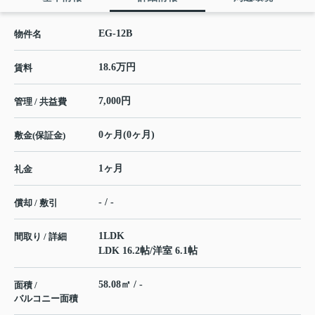
EG-12B
物件名
18.6万円
賃料
7,000円
管理 / 共益費
0ヶ月(0ヶ月)
敷金(保証金)
1ヶ月
礼金
- / -
償却 / 敷引
1LDK
間取り / 詳細
LDK 16.2帖
/
洋室 6.1帖
58.08㎡ / -
面積 /
バルコニー面積