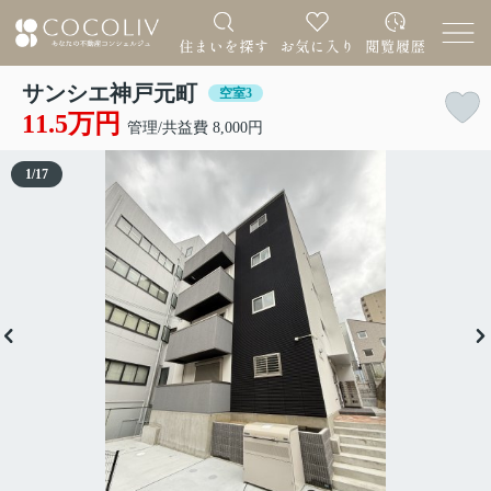
サンシエ神戸元町
空室3
11.5万円
管理/共益費 8,000円
1
/
17