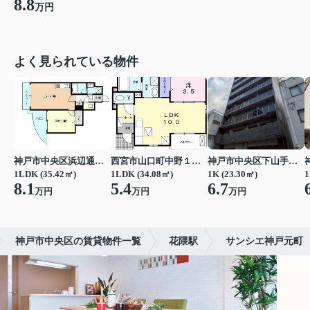
8.8
万円
よく見られている物件
神戸市中央区浜辺通３丁目
西宮市山口町中野１丁目
神戸市中央区下山手通７丁目
1LDK (35.42㎡)
1LDK (34.08㎡)
1K (23.30㎡)
1
8.1
5.4
6.7
万円
万円
万円
神戸市中央区の賃貸物件一覧
花隈駅
サンシエ神戸元町