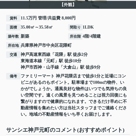
【外観】
11.5万円 管理/共益費 8,000円
賃料
35.00㎡～35.58㎡
1LDK
面積
間取り
新築
4階/4階建
築年数
所在階
兵庫県
神戸市中央区
花隈町
所在地
神戸高速東西線
「
花隈
」駅 徒歩2分
交通
東海道本線
「
元町
」駅 徒歩10分
神戸市西神・山手線
「
大倉山
」駅 徒歩9分
ファミリーマート 神戸花隈店まで徒歩1分と近場にコン
備考
ビニがあるのもポイント。駐車場まで100mの物件、い
かがでしょうか。通風良好な物件はいつでも気持ちの良
い空間です。遠くの風景を見つめることは視力回復にも
繋がりますので健康的になれます。できるだけ早めに不
動産情報を集めたい方は当社スタッフまでご連絡くださ
い。地域の不動産情報をいち早くお届けします。
サンシエ神戸元町のコメント(おすすめポイント)