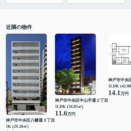
近隣の物件
神戸市中央
1LDK (42.0
14.1
万円
神戸市中央区中山手通２丁目
1LDK (34.85㎡)
11.6
万円
神戸市中央区八幡通３丁目
1K (29.20㎡)