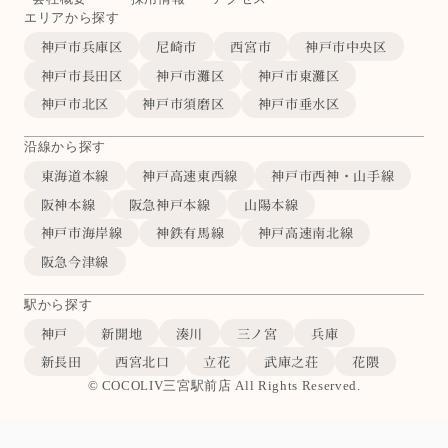
エリアから探す
神戸市兵庫区
尼崎市
西宮市
神戸市中央区
神戸市長田区
神戸市灘区
神戸市東灘区
神戸市北区
神戸市須磨区
神戸市垂水区
沿線から探す
東海道本線
神戸高速東西線
神戸市西神・山手線
阪神本線
阪急神戸本線
山陽本線
神戸市海岸線
神鉄有馬線
神戸高速南北線
阪急今津線
駅から探す
神戸
新開地
湊川
三ノ宮
兵庫
新長田
西宮北口
立花
武庫之荘
花隈
© COCOLIV三宮駅前店 All Rights Reserved.