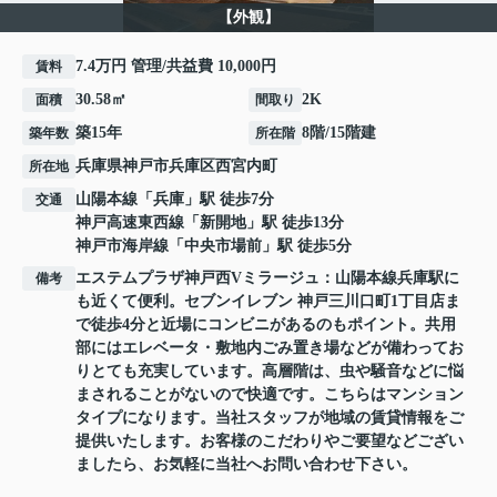
【外観】
7.4万円 管理/共益費 10,000円
賃料
30.58㎡
2K
面積
間取り
築15年
8階/15階建
築年数
所在階
兵庫県
神戸市兵庫区
西宮内町
所在地
山陽本線
「
兵庫
」駅 徒歩7分
交通
神戸高速東西線
「
新開地
」駅 徒歩13分
神戸市海岸線
「
中央市場前
」駅 徒歩5分
エステムプラザ神戸西Vミラージュ：山陽本線兵庫駅に
備考
も近くて便利。セブンイレブン 神戸三川口町1丁目店ま
で徒歩4分と近場にコンビニがあるのもポイント。共用
部にはエレベータ・敷地内ごみ置き場などが備わってお
りとても充実しています。高層階は、虫や騒音などに悩
まされることがないので快適です。こちらはマンション
タイプになります。当社スタッフが地域の賃貸情報をご
提供いたします。お客様のこだわりやご要望などござい
ましたら、お気軽に当社へお問い合わせ下さい。