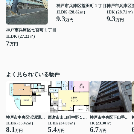
神戸市兵庫区荒田町１丁目
神戸市兵庫区
1LDK (28.82㎡)
1DK (28.71㎡)
9.3
9.3
万円
万円
神戸市兵庫区七宮町１丁目
1LDK (27.22㎡)
7
万円
よく見られている物件
神戸市中央区浜辺通３丁目
西宮市山口町中野１丁目
神戸市中央区下山手通７丁目
1LDK (35.42㎡)
1LDK (34.08㎡)
1K (23.30㎡)
1
8.1
5.4
6.7
万円
万円
万円