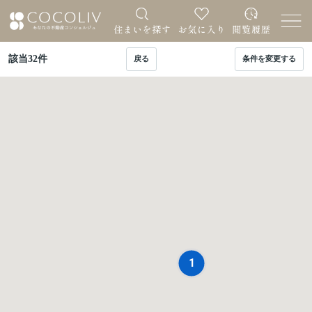
該当
32
件
戻る
条件を変更する
1