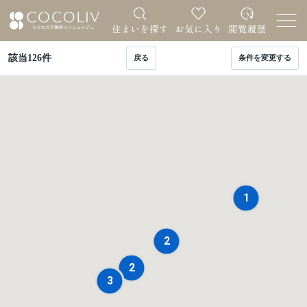
該当
126
件
戻る
条件を変更する
1
2
2
3