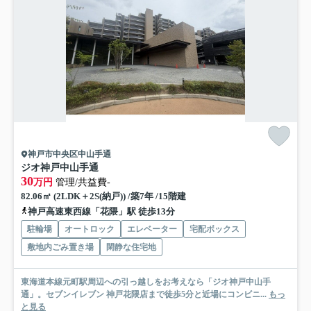
神戸市中央区中山手通
ジオ神戸中山手通
30
万円
管理/共益費-
82.06㎡ (2LDK＋2S(納戸)) /築7年 /15階建
神戸高速東西線「花隈」駅 徒歩13分
駐輪場
オートロック
エレベーター
宅配ボックス
敷地内ごみ置き場
閑静な住宅地
東海道本線元町駅周辺への引っ越しをお考えなら「ジオ神戸中山手
通」。セブンイレブン 神戸花隈店まで徒歩5分と近場にコンビニ...
もっ
と見る