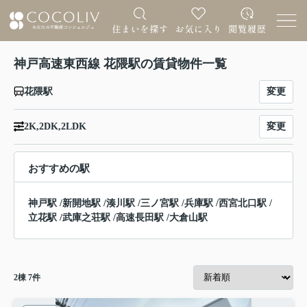
神戸高速東西線 花隈駅の賃貸物件一覧
変更
花隈駅
変更
2K,2DK,2LDK
おすすめの駅
神戸駅
/
新開地駅
/
湊川駅
/
三ノ宮駅
/
兵庫駅
/
西宮北口駅
/
立花駅
/
武庫之荘駅
/
高速長田駅
/
大倉山駅
2
棟
7
件