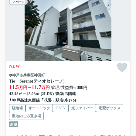
アパート
NEW
神戸市兵庫区神田町
Tio Sereno(ティオセレーノ)
11.5
11.7
万円～
万円
管理/共益費6,000円
42.48㎡～43.03㎡ (2LDK) /新築 /3階建
神戸高速東西線「花隈」駅 徒歩17分
駐輪場
オートロック
CATV
光ファイバー
宅配ボックス
敷地内ごみ置き場
新築