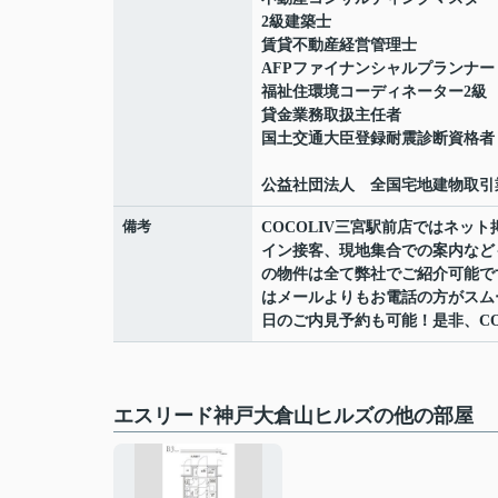
2級建築士
賃貸不動産経営管理士
AFPファイナンシャルプランナー
福祉住環境コーディネーター2級
貸金業務取扱主任者
国土交通大臣登録耐震診断資格者
公益社団法人 全国宅地建物取引
備考
COCOLIV三宮駅前店ではネ
イン接客、現地集合での案内など
の物件は全て弊社でご紹介可能で
はメールよりもお電話の方がスムーズ
日のご内見予約も可能！是非、CO
エスリード神戸大倉山ヒルズの他の部屋