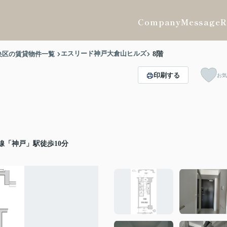
Company
Message
R
エスリード神戸大倉山ヒルズ
央区の賃貸物件一覧
8階
印刷する
お気
線「神戸」駅徒歩10分