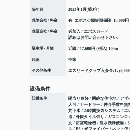
築年月
2023年1月(築3年)
保険会社 / 料金
有 エポス少額短期保険 18,000円 
保証会社 / 料金
必加入 / エポスカード
詳細はお問い合わせ下さい。
駐車場 / 月額
近隣 / 17,600円 (税込) 100m
現況
空家
その他条件
エスリードクラブ入会金:1万9,800円
設備条件
設備条件
陽当り良好 / 閑静な住宅地 / デザイ
人可 / カードキー / 仲介手数料無料
共下水 / 24時間換気システム / エ
造 / 外観タイル張り / ガスコンロ
別 / 浴室乾燥機 / 温水洗浄便座 /
ス / BS / 光ファイバー / ネッ