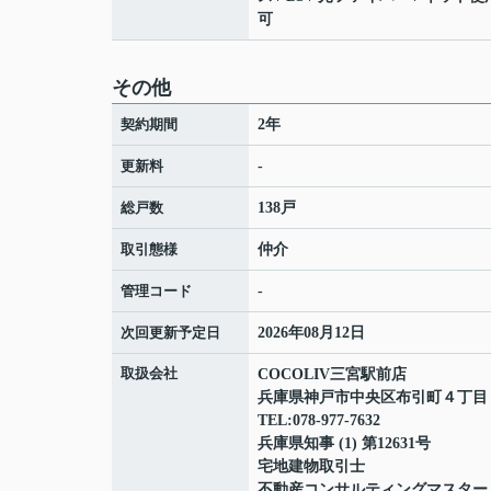
可
その他
契約期間
2年
更新料
-
総戸数
138戸
取引態様
仲介
管理コード
-
次回更新予定日
2026年08月12日
取扱会社
COCOLIV三宮駅前店
兵庫県神戸市中央区布引町４丁
TEL:078-977-7632
兵庫県知事 (1) 第12631号
宅地建物取引士
不動産コンサルティングマスター