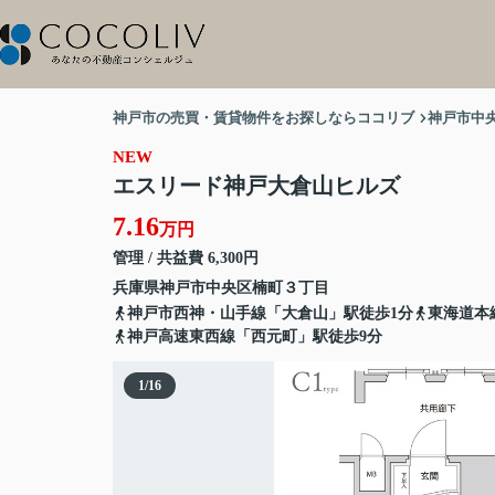
神戸市の売買・賃貸物件をお探しならココリブ
神戸市中
NEW
エスリード神戸大倉山ヒルズ
7.16
万円
管理 / 共益費 6,300円
兵庫県
神戸市中央区
楠町
３丁目
神戸市西神・山手線「大倉山」駅徒歩1分
東海道本
神戸高速東西線「西元町」駅徒歩9分
1
/
16