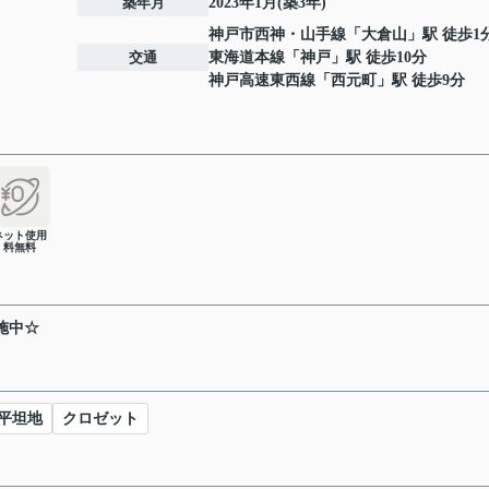
築年月
2023年1月(築3年)
神戸市西神・山手線
「
大倉山
」駅 徒歩1
交通
東海道本線
「
神戸
」駅 徒歩10分
神戸高速東西線
「
西元町
」駅 徒歩9分
ネット使用
料無料
施中☆
平坦地
クロゼット