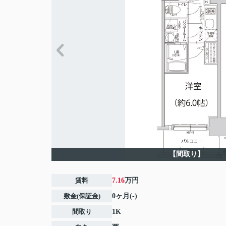
【間取り】
賃料
7.16
万円
敷金(保証金)
0ヶ月(-)
間取り
1K