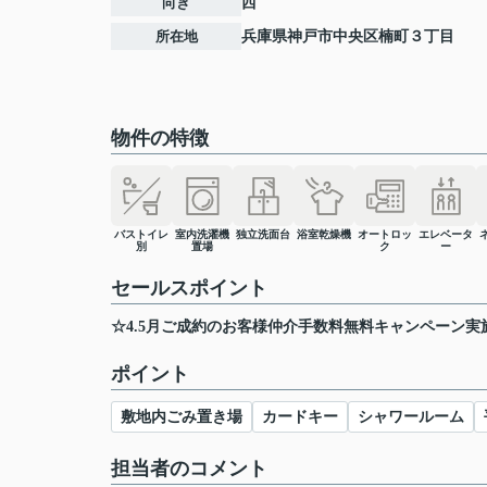
向き
西
所在地
兵庫県
神戸市中央区
楠町
３丁目
物件の特徴
バストイレ
室内洗濯機
独立洗面台
浴室乾燥機
オートロッ
エレベータ
別
置場
ク
ー
セールスポイント
☆4.5月ご成約のお客様仲介手数料無料キャンペーン実
ポイント
敷地内ごみ置き場
カードキー
シャワールーム
担当者のコメント