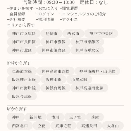
営業時間 : 09:30～18:30 定休日 : なし
住まいを探す
お気に入り
閲覧履歴
会員登録
ログイン
コンシェルジュのご紹介
会社概要
採用情報
アクセス
エリアから探す
神戸市兵庫区
尼崎市
西宮市
神戸市中央区
神戸市長田区
神戸市灘区
神戸市東灘区
神戸市北区
神戸市須磨区
神戸市垂水区
沿線から探す
東海道本線
神戸高速東西線
神戸市西神・山手線
阪急神戸本線
阪神本線
山陽本線
神戸市海岸線
神鉄有馬線
神戸高速南北線
阪急今津線
駅から探す
神戸
新開地
湊川
三ノ宮
兵庫
西宮北口
立花
武庫之荘
高速長田
大倉山