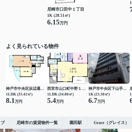
1
尼崎市口田中１丁目
1K (28.51㎡)
6.15
万円
よく見られている物件
神戸市中央区浜辺通３丁目
西宮市山口町中野１丁目
神戸市中央区下山手通７丁目
1LDK (35.42㎡)
1LDK (34.08㎡)
1K (23.30㎡)
1
8.1
5.4
6.7
万円
万円
万円
リブ
尼崎市の賃貸物件一覧
園田駅
Grace（グレイス）