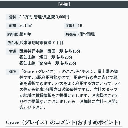
【外観】
5.5万円 管理/共益費 3,000円
賃料
20.13㎡
1R
面積
間取り
築10年
2階/2階建
築年数
所在階
兵庫県
尼崎市
食満
７丁目
所在地
阪急神戸本線
「
園田
」駅 徒歩15分
交通
福知山線
「
塚口
」駅 徒歩20分
福知山線
「
猪名寺
」駅 徒歩25分
「Grace（グレイス）」のここがイチオシ。最上階の物
備考
件です。2駅利用可能なので、用途や行き先に応じて経
路を選択できます。バスをよく利用する方にとって、バ
ス停から徒歩3分圏内は必須条件ですね。当社スタッフ
が地域の賃貸情報をご提供いたします。お客様のこだわ
りやご要望などございましたら、お気軽に当社へお問い
合わせ下さい。
Grace（グレイス）のコメント(おすすめポイント)