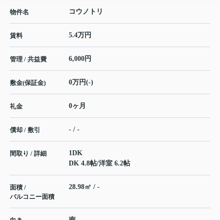
コウノトリ
物件名
5.4万円
賃料
6,000円
管理 / 共益費
0万円(-)
敷金(保証金)
0ヶ月
礼金
- / -
償却 / 敷引
1DK
間取り / 詳細
DK 4.8帖
/
洋室 6.2帖
28.98㎡ / -
面積 /
バルコニー面積
南