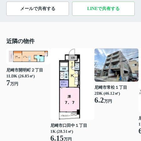
メールで共有する
LINEで共有する
近隣の物件
尼崎市開明町２丁目
1LDK (26.85㎡)
7
万円
尼崎市常松１丁目
2DK (46.12㎡)
6.2
万円
1
尼崎市口田中１丁目
1K (28.51㎡)
6.15
万円