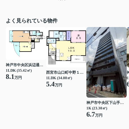
よく見られている物件
神戸市中央区浜辺通３丁目
1LDK (35.42㎡)
西宮市山口町中野１丁目
8.1
万円
1LDK (34.08㎡)
1
5.4
万円
神戸市中央区下山手通７丁目
1K (23.30㎡)
6.7
万円