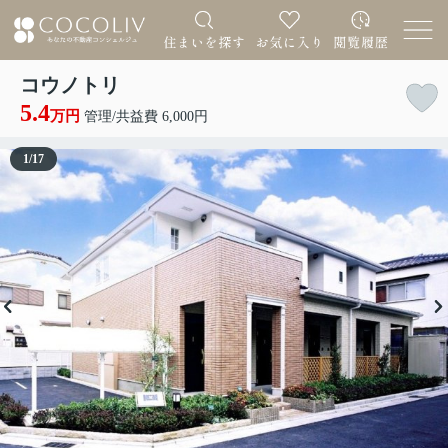
コウノトリ
5.4
万円
管理/共益費 6,000円
1
/
17