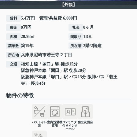
【外観】
5.4万円 管理/共益費 6,000円
賃料
0万円
0ヶ月
敷金
礼金
28.98㎡
1DK
面積
間取り
築19年
2階/2階建
築年数
所在階
兵庫県
尼崎市
若王寺
２丁目
所在地
福知山線
「
塚口
」駅 徒歩15分
交通
阪急神戸本線
「
園田
」駅 徒歩20分
阪急神戸本線
「
塚口
」駅 バス13分 阪神バス「若王
寺」 停歩4分
物件の特徴
バストイレ
室内洗濯機
TVモニタ
独立洗面台
別
置場
付きインタ
ーホン