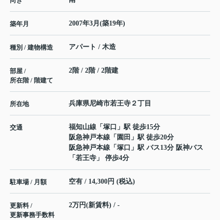
向き
2007年3月(築19年)
築年月
アパート / 木造
種別 / 建物構造
2階 / 2階 / 2階建
部屋 /
所在階 / 階建て
兵庫県
尼崎市
若王寺
２丁目
所在地
福知山線
「
塚口
」駅 徒歩15分
交通
阪急神戸本線
「
園田
」駅 徒歩20分
阪急神戸本線
「
塚口
」駅 バス13分 阪神バス
「若王寺」 停歩4分
空有 / 14,300円 (税込)
駐車場 / 月額
2万円(新賃料) / -
更新料 /
更新事務手数料