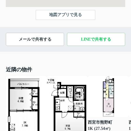
地図アプリで見る
メールで共有する
LINEで共有する
近隣の物件
西宮市熊野町
1K (27.54㎡)
1