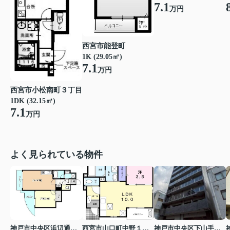
7.1
万円
西宮市能登町
1K (29.05㎡)
7.1
万円
西宮市小松南町３丁目
1DK (32.15㎡)
7.1
万円
よく見られている物件
神戸市中央区浜辺通３丁目
西宮市山口町中野１丁目
神戸市中央区下山手通７丁目