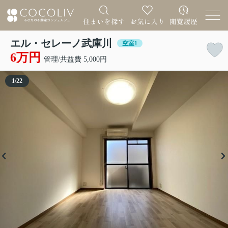
エル・セレーノ武庫川
空室1
6万円
管理/共益費 5,000円
1
/
22