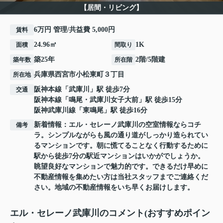
【居間・リビング】
6万円 管理/共益費 5,000円
賃料
24.96㎡
1K
面積
間取り
築25年
2階/5階建
築年数
所在階
兵庫県
西宮市
小松東町
３丁目
所在地
阪神本線
「
武庫川
」駅 徒歩7分
交通
阪神本線
「
鳴尾・武庫川女子大前
」駅 徒歩15分
阪神武庫川線
「
東鳴尾
」駅 徒歩16分
新着情報：エル・セレーノ武庫川の空室情報ならコチ
備考
ラ。シンプルながらも風の通り道がしっかり造られてい
るマンションです。朝に慌てることなく行動するために
駅から徒歩7分の駅近マンションはいかがでしょうか。
眺望良好なマンションで魅力的です。できるだけ早めに
不動産情報を集めたい方は当社スタッフまでご連絡くだ
さい。地域の不動産情報をいち早くお届けします。
エル・セレーノ武庫川のコメント(おすすめポイン