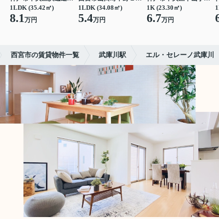
1LDK (35.42㎡)
1LDK (34.08㎡)
1K (23.30㎡)
1
8.1
5.4
6.7
万円
万円
万円
西宮市の賃貸物件一覧
武庫川駅
エル・セレーノ武庫川