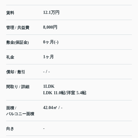
12.1万円
賃料
8,000円
管理 / 共益費
0ヶ月(-)
敷金(保証金)
1ヶ月
礼金
- / -
償却 / 敷引
1LDK
間取り / 詳細
LDK 11.0帖
/
洋室 5.4帖
42.04㎡ / -
面積 /
バルコニー面積
-
向き