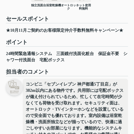
独立洗面台
浴室乾燥機
オートロッ
ネット使用
ク
料無料
セールスポイント
★10月11月ご契約のお客様限定仲介手数料無料キャンペーン★
ポイント
24時間緊急通報システム
三面鏡付洗面化粧台
保証金不要
シ
ャワー付洗面台
宅配ボックス
担当者のコメント
コンビニ「セブンイレブン 神戸都通5丁目店」が
382m以内にある物件です。共用部には宅配ボックス
が備え付けられているため、忙しくて在宅時間が少
なくても荷物を受け取れます。セキュリティ面は、
オートロック・TVインターホンなどを設置している
ので安全面でも優れております。室内設備は浴室乾
燥機・洗面所独立などが揃っているので、快適に過
ごしやすいお部屋になります。機能的なシステムキ