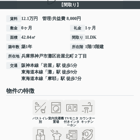
【間取り】
12.1万円 管理/共益費 8,000円
賃料
0ヶ月
1ヶ月
敷金
礼金
42.04㎡
1LDK
面積
間取り
築1年
1階/3階建
築年数
所在階
兵庫県
神戸市灘区
岩屋北町
２丁目
所在地
阪神本線
「
岩屋
」駅 徒歩5分
交通
東海道本線
「
灘
」駅 徒歩9分
東海道本線
「
摩耶
」駅 徒歩7分
物件の特徴
バストイレ
室内洗濯機
TVモニタ
カウンター
別
置場
付きインタ
キッチン
ーホン