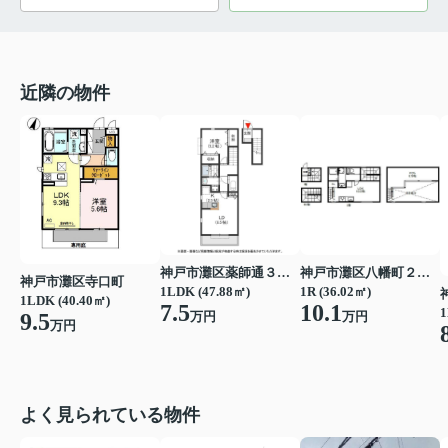
近隣の物件
神戸市灘区薬師通３丁目
神戸市灘区八幡町２丁目
神戸市灘区寺口町
1LDK (47.88㎡)
1R (36.02㎡)
1LDK (40.40㎡)
7.5
10.1
1
万円
万円
9.5
万円
よく見られている物件