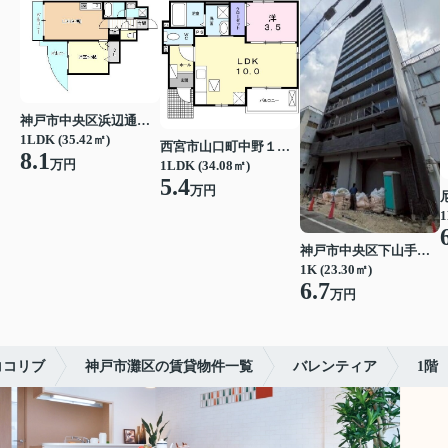
神戸市中央区浜辺通３丁目
1LDK (35.42㎡)
西宮市山口町中野１丁目
8.1
万円
1LDK (34.08㎡)
5.4
万円
1
神戸市中央区下山手通７丁目
1K (23.30㎡)
6.7
万円
ココリブ
神戸市灘区の賃貸物件一覧
バレンティア
1階