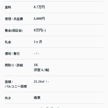
8.7万円
賃料
6,000円
管理 / 共益費
0万円(-)
敷金(保証金)
1ヶ月
礼金
- / -
償却 / 敷引
1K
間取り / 詳細
洋室 6.3帖
21.24㎡ / -
面積 /
バルコニー面積
南東
向き