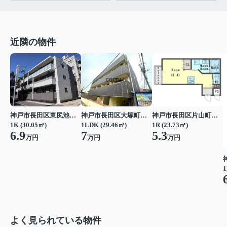
近隣の物件
神戸市長田区大塚町３丁目
神戸市長田区東尻池町２丁目
神戸市長田区片山町３丁目
1LDK (29.46㎡)
1K (30.05㎡)
1R (23.73㎡)
7
6.9
5.3
万円
万円
万円
1
よく見られている物件