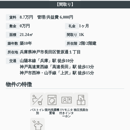
【間取り】
8.7万円 管理/共益費 6,000円
賃料
0万円
1ヶ月
敷金
礼金
21.24㎡
1K
面積
間取り
築10年
2階/2階建
築年数
所在階
兵庫県
神戸市長田区
菅原通
１丁目
所在地
山陽本線
「
兵庫
」駅 徒歩10分
交通
神戸高速東西線
「
高速長田
」駅 徒歩13分
神戸市西神・山手線
「
上沢
」駅 徒歩15分
物件の特徴
バストイレ
室内洗濯機
TVモニタ
独立洗面台
別
置場
付きインタ
ーホン