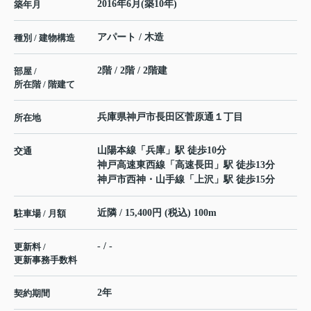
2016年6月(築10年)
築年月
アパート / 木造
種別 / 建物構造
2階 / 2階 / 2階建
部屋 /
所在階 / 階建て
兵庫県
神戸市長田区
菅原通
１丁目
所在地
山陽本線
「
兵庫
」駅 徒歩10分
交通
神戸高速東西線
「
高速長田
」駅 徒歩13分
神戸市西神・山手線
「
上沢
」駅 徒歩15分
近隣 / 15,400円 (税込) 100m
駐車場 / 月額
- / -
更新料 /
更新事務手数料
2年
契約期間