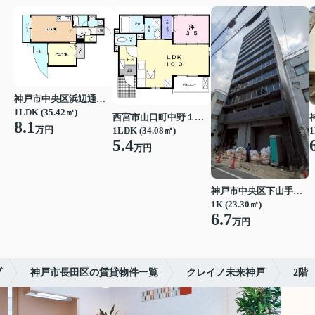
神戸市中央区浜辺通３丁目
1LDK (35.42㎡)
西宮市山口町中野１丁目
8.1
万円
1LDK (34.08㎡)
1
5.4
万円
神戸市中央区下山手通７丁目
1K (23.30㎡)
6.7
万円
ブ
神戸市長田区の賃貸物件一覧
クレイノ未来神戸
2階