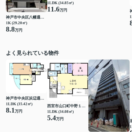
1LDK (34.85㎡)
11.6
万円
1
神戸市中央区八幡通３丁目
1K (29.20㎡)
8.8
万円
よく見られている物件
神戸市中央区浜辺通３丁目
1LDK (35.42㎡)
西宮市山口町中野１丁目
8.1
万円
1LDK (34.08㎡)
5.4
万円
1