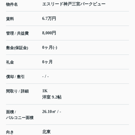
エスリード神戸三宮パークビュー
物件名
6.7万円
賃料
8,000円
管理 / 共益費
0ヶ月(-)
敷金(保証金)
0ヶ月
礼金
- / -
償却 / 敷引
1K
間取り / 詳細
洋室 9.2帖
26.10㎡ / -
面積 /
バルコニー面積
北東
向き