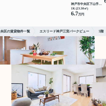
神戸市中央区下山手通７丁目
1K (23.30㎡)
6.7
万円
中央区の賃貸物件一覧
エスリード神戸三宮パークビュー
5階