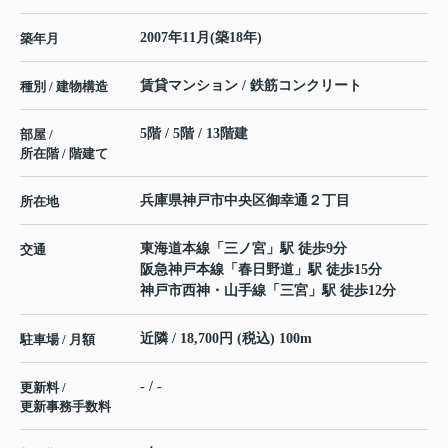
2007年11月(築18年)
築年月
賃貸マンション / 鉄筋コンクリート
種別 / 建物構造
5階 / 5階 / 13階建
部屋 /
所在階 / 階建て
兵庫県
神戸市中央区
御幸通
２丁目
所在地
東海道本線
「
三ノ宮
」駅 徒歩9分
交通
阪急神戸本線
「
春日野道
」駅 徒歩15分
神戸市西神・山手線
「
三宮
」駅 徒歩12分
近隣 / 18,700円 (税込) 100m
駐車場 / 月額
- / -
更新料 /
更新事務手数料