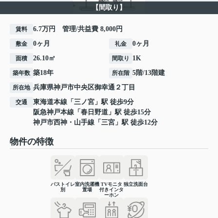
【間取り】
6.7万円 管理/共益費 8,000円
賃料
0ヶ月
0ヶ月
敷金
礼金
26.10㎡
1K
面積
間取り
築18年
5階/13階建
築年数
所在階
兵庫県
神戸市中央区
御幸通
２丁目
所在地
東海道本線
「
三ノ宮
」駅 徒歩9分
交通
阪急神戸本線
「
春日野道
」駅 徒歩15分
神戸市西神・山手線
「
三宮
」駅 徒歩12分
物件の特徴
バストイレ
室内洗濯機
TVモニタ
独立洗面台
別
置場
付きインタ
ーホン