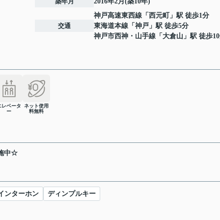
築年月
2016年2月(築10年)
神戸高速東西線
「
西元町
」駅 徒歩1分
交通
東海道本線
「
神戸
」駅 徒歩5分
神戸市西神・山手線
「
大倉山
」駅 徒歩1
エレベータ
ネット使用
ー
料無料
施中☆
Vインターホン
ディンプルキー