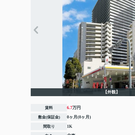
【外観】
賃料
6.7
万円
敷金(保証金)
0ヶ月(0ヶ月)
間取り
1K