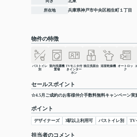
向き
北東
所在地
兵庫県
神戸市中央区
相生町
１丁目
物件の特徴
バストイレ
室内洗濯機
TVモニタ付
独立洗面台
浴室乾燥機
オートロッ
別
置場
きインター
ク
ホン
セールスポイント
☆4.5月ご成約のお客様仲介手数料無料キャンペーン実
ポイント
デザイナーズ
3駅以上利用可
バストイレ別
T
担当者のコメント