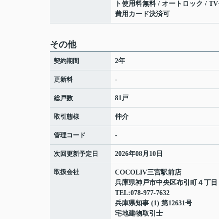
ト使用料無料 / オートロック / T
費用カード決済可
その他
契約期間
2年
更新料
-
総戸数
81戸
取引態様
仲介
管理コード
-
次回更新予定日
2026年08月10日
取扱会社
COCOLIV三宮駅前店
兵庫県神戸市中央区布引町４丁
TEL:078-977-7632
兵庫県知事 (1) 第12631号
宅地建物取引士