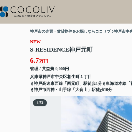
神戸市の売買・賃貸物件をお探しならココリブ
神戸市中
NEW
S-RESIDENCE神戸元町
6.7
万円
管理 / 共益費 9,000円
兵庫県
神戸市中央区
相生町
１丁目
神戸高速東西線「西元町」駅徒歩1分
東海道本線「
神戸市西神・山手線「大倉山」駅徒歩10分
1
/
23