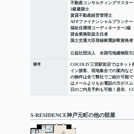
不動産コンサルティングマスター
2級建築士
賃貸不動産経営管理士
AFPファイナンシャルプランナー
福祉住環境コーディネーター2級
貸金業務取扱主任者
国土交通大臣登録耐震診断資格者
公益社団法人 全国宅地建物取引
備考
COCOLIV三宮駅前店ではネ
イン接客、現地集合での案内など
の物件は全て弊社でご紹介可能で
はメールよりもお電話の方がスムーズ
日のご内見予約も可能！是非、CO
S-RESIDENCE神戸元町の他の部屋