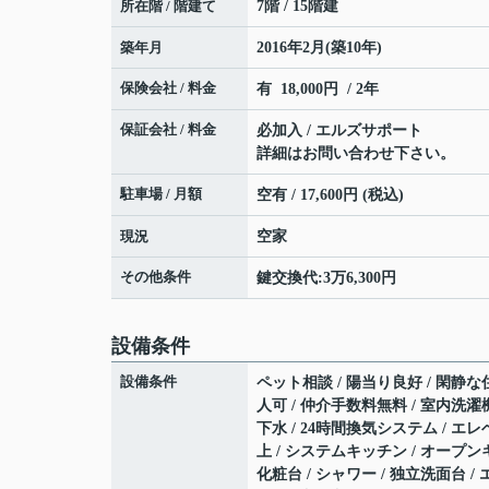
所在階 / 階建て
7階 / 15階建
築年月
2016年2月(築10年)
保険会社 / 料金
有 18,000円 / 2年
保証会社 / 料金
必加入 / エルズサポート
詳細はお問い合わせ下さい。
駐車場 / 月額
空有 / 17,600円 (税込)
現況
空家
その他条件
鍵交換代:3万6,300円
設備条件
設備条件
ペット相談 / 陽当り良好 / 閑静な住
人可 / 仲介手数料無料 / 室内洗濯機
下水 / 24時間換気システム / エレ
上 / システムキッチン / オープン
化粧台 / シャワー / 独立洗面台 / エ