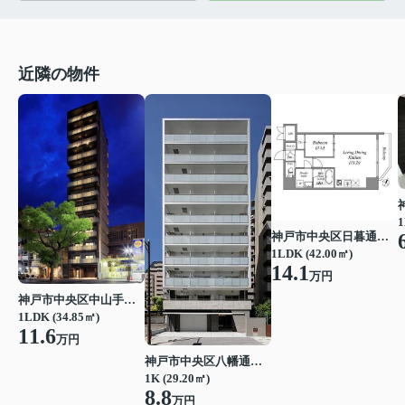
近隣の物件
1
神戸市中央区日暮通１丁目
1LDK (42.00㎡)
14.1
万円
神戸市中央区中山手通２丁目
1LDK (34.85㎡)
11.6
万円
神戸市中央区八幡通３丁目
1K (29.20㎡)
8.8
万円