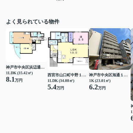
よく見られている物件
神戸市中央区浜辺通３丁目
1LDK (35.42㎡)
西宮市山口町中野１丁目
神戸市中央区旭通１丁目
8.1
万円
1LDK (34.08㎡)
1K (23.01㎡)
5.4
6.2
万円
万円
1