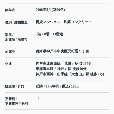
2006年5月(築20年)
築年月
賃貸マンション / 鉄筋コンクリート
種別 / 建物構造
8階 / 8階 / 13階建
部屋 /
所在階 / 階建て
兵庫県
神戸市中央区
元町通
５丁目
所在地
神戸高速東西線
「
花隈
」駅 徒歩4分
交通
東海道本線
「
神戸
」駅 徒歩10分
神戸市西神・山手線
「
大倉山
」駅 徒歩13分
近隣 / 17,600円 (税込) 100m
駐車場 / 月額
- / -
更新料 /
更新事務手数料