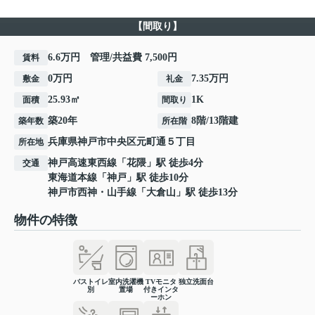
【間取り】
6.6万円 管理/共益費 7,500円
賃料
0万円
7.35万円
敷金
礼金
25.93㎡
1K
面積
間取り
築20年
8階/13階建
築年数
所在階
兵庫県
神戸市中央区
元町通
５丁目
所在地
神戸高速東西線
「
花隈
」駅 徒歩4分
交通
東海道本線
「
神戸
」駅 徒歩10分
神戸市西神・山手線
「
大倉山
」駅 徒歩13分
物件の特徴
バストイレ
室内洗濯機
TVモニタ
独立洗面台
別
置場
付きインタ
ーホン