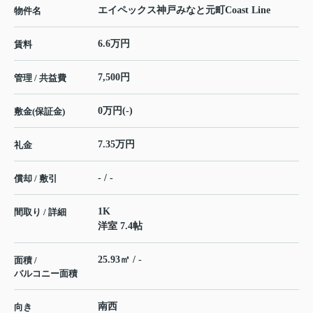
エイペックス神戸みなと元町Coast Line
物件名
6.6万円
賃料
7,500円
管理 / 共益費
0万円(-)
敷金(保証金)
7.35万円
礼金
- / -
償却 / 敷引
1K
間取り / 詳細
洋室 7.4帖
25.93㎡ / -
面積 /
バルコニー面積
南西
向き