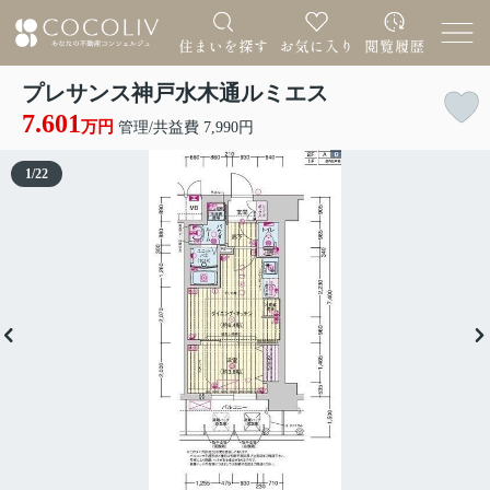
プレサンス神戸水木通ルミエス
7.601
万円
管理/共益費 7,990円
1
/
22