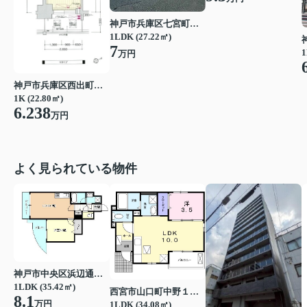
神戸市兵庫区七宮町１丁目
1LDK (27.22㎡)
7
1
万円
神戸市兵庫区西出町２丁目
1K (22.80㎡)
6.238
万円
よく見られている物件
神戸市中央区浜辺通３丁目
1LDK (35.42㎡)
西宮市山口町中野１丁目
8.1
万円
1LDK (34.08㎡)