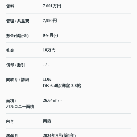
7.601万円
賃料
7,990円
管理 / 共益費
0ヶ月(-)
敷金(保証金)
10万円
礼金
- / -
償却 / 敷引
1DK
間取り / 詳細
DK 6.4帖
/
洋室 3.8帖
26.64㎡ / -
面積 /
バルコニー面積
南西
向き
2024年9月(築1年)
築年月