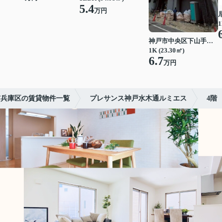
5.4
万円
1
神戸市中央区下山手通７丁目
1K (23.30㎡)
6.7
万円
市兵庫区の賃貸物件一覧
プレサンス神戸水木通ルミエス
4階