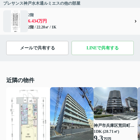
プレサンス神戸水木通ルミエスの他の部屋
2階
6.434万円
2階 / 22.20㎡ / 1K
メールで共有する
LINEで共有する
近隣の物件
神戸市兵庫区荒田町１丁目
1DK (28.71㎡)
9.3
万円