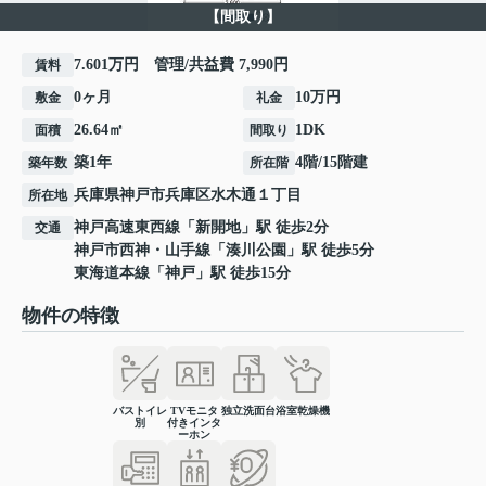
【間取り】
7.601万円 管理/共益費 7,990円
賃料
0ヶ月
10万円
敷金
礼金
26.64㎡
1DK
面積
間取り
築1年
4階/15階建
築年数
所在階
兵庫県
神戸市兵庫区
水木通
１丁目
所在地
神戸高速東西線
「
新開地
」駅 徒歩2分
交通
神戸市西神・山手線
「
湊川公園
」駅 徒歩5分
東海道本線
「
神戸
」駅 徒歩15分
物件の特徴
バストイレ
TVモニタ
独立洗面台
浴室乾燥機
別
付きインタ
ーホン