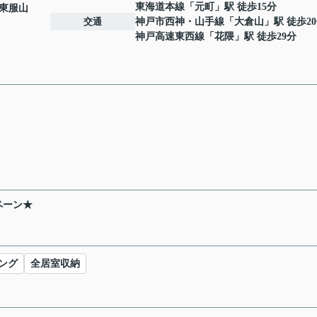
東海道本線
「
元町
」駅 徒歩15分
東服山
交通
神戸市西神・山手線
「
大倉山
」駅 徒歩2
神戸高速東西線
「
花隈
」駅 徒歩29分
ペーン★
ング
全居室収納