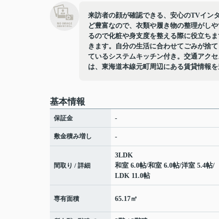
来訪者の顔が確認できる、安心のTVイン
ど豊富なので、衣類や履き物の整理がしや
るので化粧や身支度を整える際に役立ちま
きます。自分の生活に合わせてごみが捨て
ているシステムキッチン付き。交通アクセ
は、東海道本線元町周辺にある賃貸情報を
基本情報
保証金
-
敷金積み増し
-
3LDK
間取り / 詳細
和室 6.0帖
/
和室 6.0帖
/
洋室 5.4帖
/
LDK 11.0帖
専有面積
65.17㎡