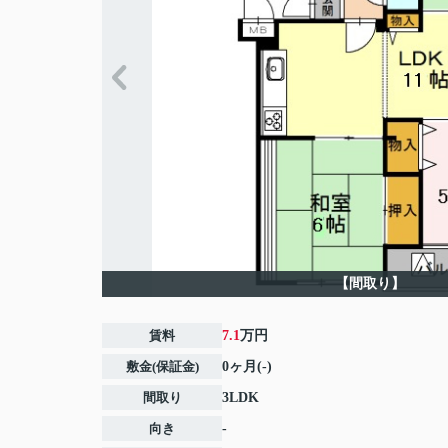
【間取り】
賃料
7.1
万円
敷金(保証金)
0ヶ月(-)
間取り
3LDK
向き
-