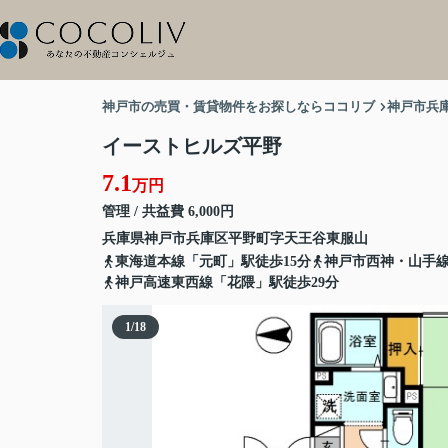
神戸市の売買・賃貸物件をお探しならココリブ
神戸市兵
イーストヒルズ平野
7.1
万円
管理 / 共益費 6,000円
兵庫県
神戸市兵庫区
平野町
字天王谷東服山
東海道本線「元町」駅徒歩15分
神戸市西神・山手線
神戸高速東西線「花隈」駅徒歩29分
1
/
18