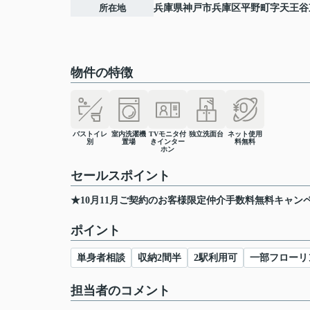
所在地
兵庫県
神戸市兵庫区
平野町
字天王谷
物件の特徴
バストイレ
室内洗濯機
TVモニタ付
独立洗面台
ネット使用
別
置場
きインター
料無料
ホン
セールスポイント
★10月11月ご契約のお客様限定仲介手数料無料キャン
ポイント
単身者相談
収納2間半
2駅利用可
一部フローリ
担当者のコメント