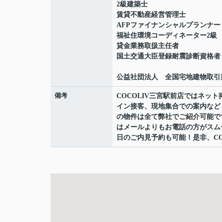
2級建築士
賃貸不動産経営管理士
AFPファイナンシャルプランナー
福祉住環境コーディネーター2級
貸金業務取扱主任者
国土交通大臣登録耐震診断資格者
公益社団法人 全国宅地建物取引
備考
COCOLIV三宮駅前店ではネ
イン接客、現地集合での案内など
の物件は全て弊社でご紹介可能で
はメールよりもお電話の方がスムーズ
日のご内見予約も可能！是非、CO