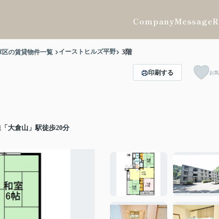
Company
Message
R
イーストヒルズ平野
庫区の賃貸物件一覧
3階
印刷する
お気
「大倉山」駅徒歩20分