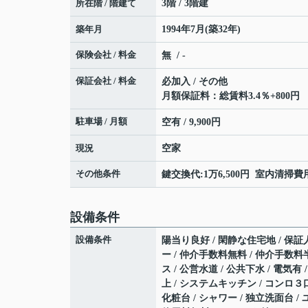
所在階 / 階建て
3階 / 3階建
築年月
1994年7月(築32年)
保険会社 / 料金
無 / -
保証会社 / 料金
必加入 / その他
月額保証料：総賃料3.4％+800
駐車場 / 月額
空有 / 9,900円
現況
空家
その他条件
鍵交換代:1万6,500円 室内清掃費用:
設備条件
設備条件
陽当り良好 / 閑静な住宅地 / 保証人
ー / 仲介手数料無料 / 仲介手数料半
ス / 公営水道 / 公共下水 / 電気
上 / システムキッチン / コンロ３
化粧台 / シャワー / 独立洗面台 /