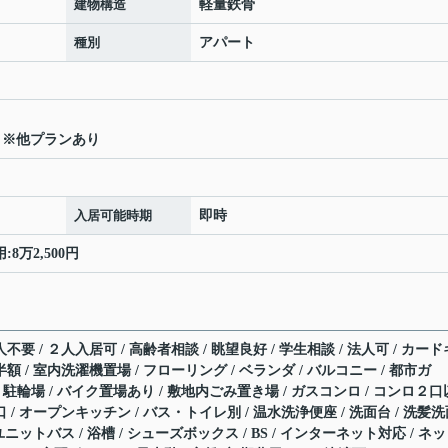
建物構造
軽量鉄骨
種別
アパート
円 ※他プランあり
入居可能時期
即時
8万2,500円
不要 / ２人入居可 / 高齢者相談 / 眺望良好 / 学生相談 / 法人可 / カード
額 / 室内洗濯機置場 / フローリング / ベランダ / バルコニー / 都市ガ
有 / 駐輪場 / バイク置場あり / 敷地内ごみ置き場 / ガスコンロ / コンロ２口
口 / オープンキッチン / バス・トイレ別 / 温水洗浄便座 / 洗面台 / 洗髪
 ユニットバス / 浴槽 / シューズボックス / BS / インターネット対応 / ネ