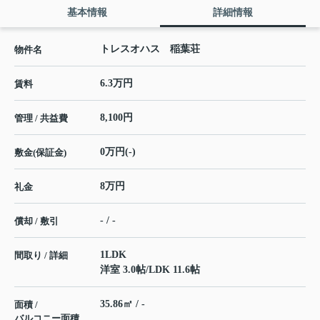
基本情報
詳細情報
トレスオハス 稲葉荘
物件名
6.3万円
賃料
8,100円
管理 / 共益費
0万円(-)
敷金(保証金)
8万円
礼金
- / -
償却 / 敷引
1LDK
間取り / 詳細
洋室 3.0帖
/
LDK 11.6帖
35.86㎡ / -
面積 /
バルコニー面積