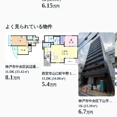
6.15
万円
よく見られている物件
神戸市中央区浜辺通３丁目
1LDK (35.42㎡)
西宮市山口町中野１丁目
8.1
万円
1LDK (34.08㎡)
1
5.4
万円
神戸市中央区下山手通７丁目
1K (23.30㎡)
6.7
万円