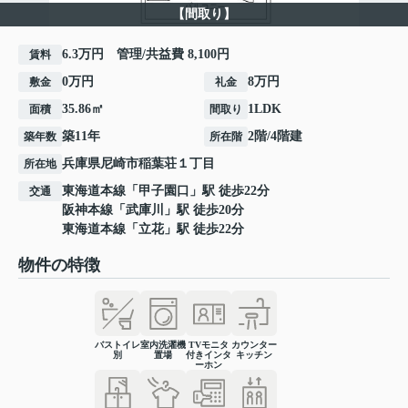
【間取り】
6.3万円 管理/共益費 8,100円
賃料
0万円
8万円
敷金
礼金
35.86㎡
1LDK
面積
間取り
築11年
2階/4階建
築年数
所在階
兵庫県
尼崎市
稲葉荘
１丁目
所在地
東海道本線
「
甲子園口
」駅 徒歩22分
交通
阪神本線
「
武庫川
」駅 徒歩20分
東海道本線
「
立花
」駅 徒歩22分
物件の特徴
バストイレ
室内洗濯機
TVモニタ
カウンター
別
置場
付きインタ
キッチン
ーホン