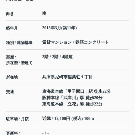
南
向き
2015年3月(築11年)
築年月
賃貸マンション / 鉄筋コンクリート
種別 / 建物構造
2階 / 2階 / 4階建
部屋 /
所在階 / 階建て
兵庫県
尼崎市
稲葉荘
１丁目
所在地
東海道本線
「
甲子園口
」駅 徒歩22分
交通
阪神本線
「
武庫川
」駅 徒歩20分
東海道本線
「
立花
」駅 徒歩22分
近隣 / 12,100円 (税込) 100m
駐車場 / 月額
- / -
更新料 /