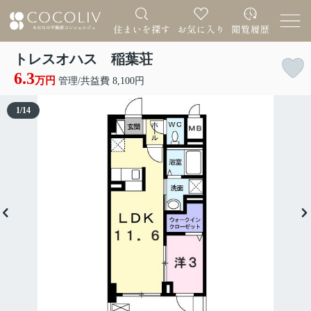
トレスオハス 稲葉荘
6.3
万円
管理/共益費 8,100円
1
/
14