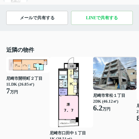
メールで共有する
LINEで共有する
近隣の物件
尼崎市開明町２丁目
1LDK (26.85㎡)
7
万円
尼崎市常松１丁目
2DK (46.12㎡)
6.2
万円
2
尼崎市口田中１丁目
1K (28.51㎡)