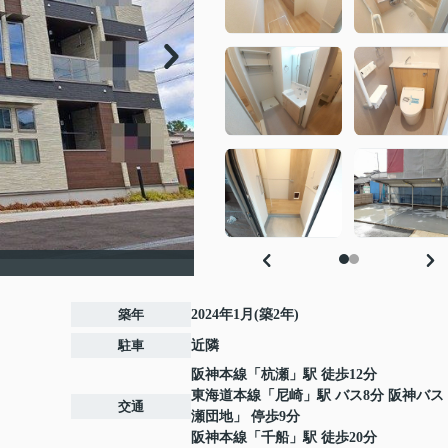
築年
2024年1月(築2年)
駐車
近隣
阪神本線
「
杭瀬
」駅 徒歩12分
東海道本線
「
尼崎
」駅 バス8分 阪神バス
交通
瀬団地」 停歩9分
阪神本線
「
千船
」駅 徒歩20分