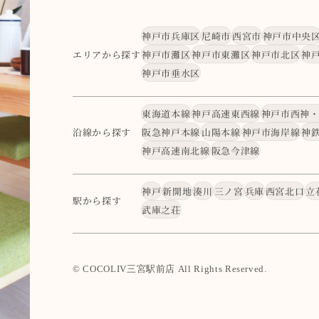
神戸市兵庫区
尼崎市
西宮市
神戸市中央
エリアから探す
神戸市灘区
神戸市東灘区
神戸市北区
神
神戸市垂水区
東海道本線
神戸高速東西線
神戸市西神
沿線から探す
阪急神戸本線
山陽本線
神戸市海岸線
神
神戸高速南北線
阪急今津線
神戸
新開地
湊川
三ノ宮
兵庫
西宮北口
立
駅から探す
武庫之荘
© COCOLIV三宮駅前店 All Rights Reserved.