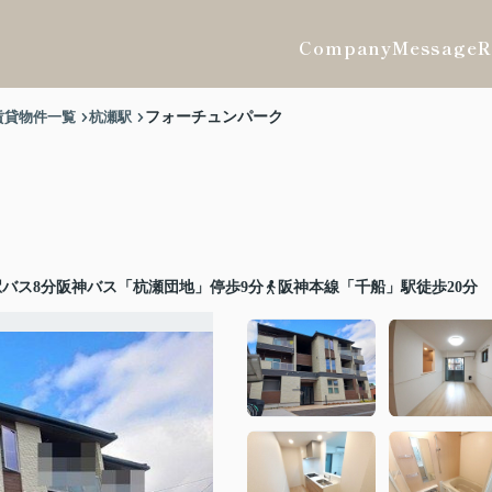
Company
Message
R
賃貸物件一覧
杭瀬駅
フォーチュンパーク
バス8分阪神バス「杭瀬団地」停歩9分
阪神本線「千船」駅徒歩20分