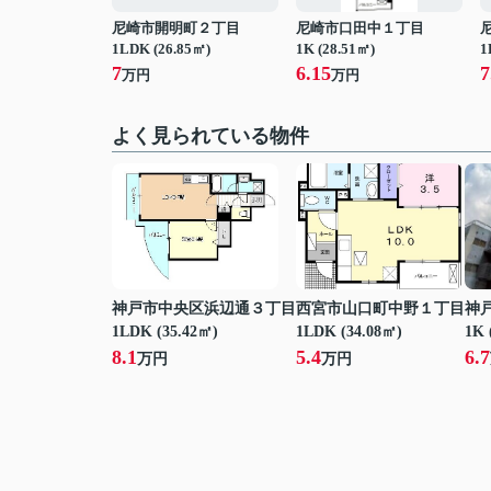
尼崎市開明町２丁目
尼崎市口田中１丁目
1LDK (26.85㎡)
1K (28.51㎡)
1
7
6.15
7
万円
万円
よく見られている物件
神戸市中央区浜辺通３丁目
西宮市山口町中野１丁目
神
1LDK (35.42㎡)
1LDK (34.08㎡)
1K 
8.1
5.4
6.7
万円
万円