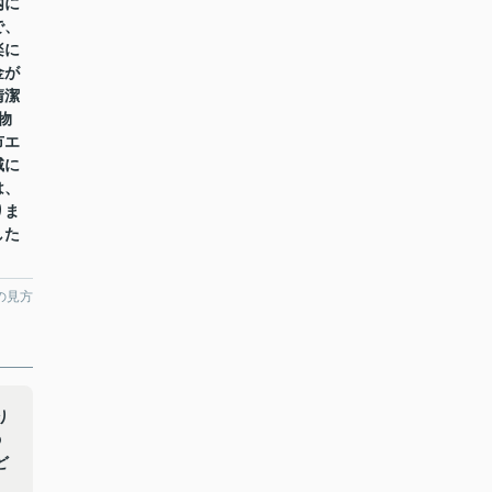
内に
で、
楽に
金が
清潔
物
市エ
域に
は、
りま
した
の見方
り
の
ど