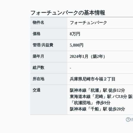
フォーチュンパークの基本情報
物件名
フォーチュンパーク
価格
8万円
管理/共益費
5,800円
築年月
2024年1月（築2年）
総戸数
-
所在地
兵庫県
尼崎市
今福
２丁目
交通
阪神本線
「
杭瀬
」駅 徒歩12分
東海道本線
「
尼崎
」駅 バス8分 
「杭瀬団地」 停歩9分
阪神本線
「
千船
」駅 徒歩20分