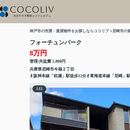
神戸市の売買・賃貸物件をお探しならココリブ
尼崎市の
フォーチュンパーク
8万円
管理/共益費 5,800円
兵庫県
尼崎市
今福
２丁目
阪神本線「杭瀬」駅徒歩12分
東海道本線「尼崎」駅
1
/
13