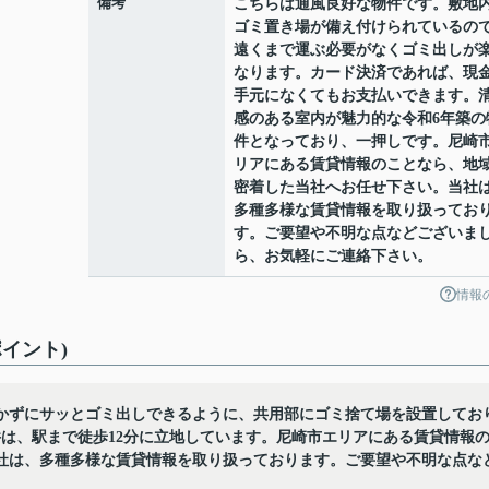
備考
こちらは通風良好な物件です。敷地
ゴミ置き場が備え付けられているの
遠くまで運ぶ必要がなくゴミ出しが
なります。カード決済であれば、現
手元になくてもお支払いできます。
感のある室内が魅力的な令和6年築の
件となっており、一押しです。尼崎
リアにある賃貸情報のことなら、地
密着した当社へお任せ下さい。当社
多種多様な賃貸情報を取り扱ってお
す。ご要望や不明な点などございま
ら、お気軽にご連絡下さい。
情報
イント)
かずにサッとゴミ出しできるように、共用部にゴミ捨て場を設置してお
は、駅まで徒歩12分に立地しています。尼崎市エリアにある賃貸情報
社は、多種多様な賃貸情報を取り扱っております。ご要望や不明な点な