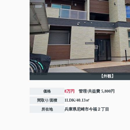
【外観】
価格
8万円
管理/共益費
5,800円
間取り/面積
1LDK/40.13㎡
所在地
兵庫県
尼崎市
今福
２丁目