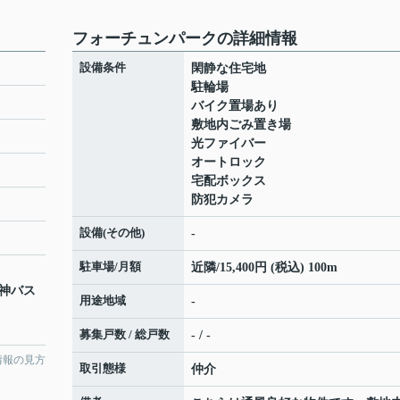
フォーチュンパークの詳細情報
設備条件
閑静な住宅地
駐輪場
バイク置場あり
敷地内ごみ置き場
光ファイバー
オートロック
宅配ボックス
防犯カメラ
設備(その他)
-
駐車場/月額
近隣/15,400円 (税込) 100m
阪神バス
用途地域
-
募集戸数 / 総戸数
- / -
情報の見方
取引態様
仲介