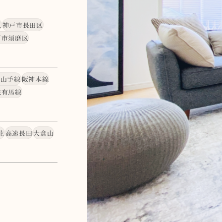
区
神戸市長田区
戸市須磨区
・山手線
阪神本線
鉄有馬線
花
高速長田
大倉山