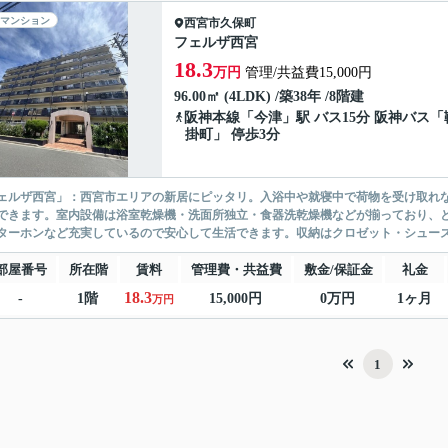
マンション
西宮市
久保町
フェルザ西宮
18.3
万円
管理/共益費15,000円
96.00㎡ (4LDK) /築38年 /8階建
阪神本線
「
今津
」駅 バス15分 阪神バス「
掛町」 停歩3分
ェルザ西宮」：西宮市エリアの新居にピッタリ。入浴中や就寝中で荷物を受け取れ
できます。室内設備は浴室乾燥機・洗面所独立・食器洗乾燥機などが揃っており、と
ターホンなど充実しているので安心して生活できます。収納はクロゼット・シューズ
部屋番号
所在階
賃料
管理費・共益費
敷金/保証金
礼金
18.3
-
1階
15,000円
0万円
1ヶ月
万円
1