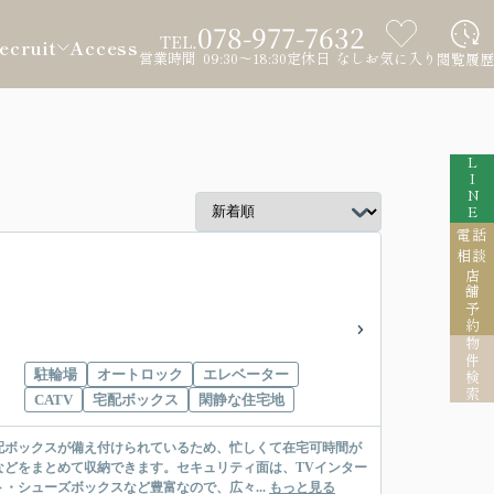
078-977-7632
TEL.
ecruit
Access
営業時間 09:30～18:30
定休日 なし
お気に入り
閲覧履歴
LINE
電話
相談
店舗予約
物件検索
駐輪場
オートロック
エレベーター
CATV
宅配ボックス
閑静な住宅地
配ボックスが備え付けられているため、忙しくて在宅可時間が
どをまとめて収納できます。セキュリティ面は、TVインター
・シューズボックスなど豊富なので、広々...
もっと見る