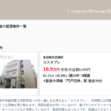
Company
Message
R
線の賃貸物件一覧
件
マンション
尼崎市
武庫町
エスタブレ
10.9
万円
管理/共益費8,000円
82.31㎡ (4LDK) /築26年 /4階建
阪急今津線
「
門戸厄神
」駅 徒歩39分
神戸本線武庫之荘駅周辺への引っ越しをお考えなら「エスタブレ」。共用部には宅
くても荷物を受け取れます。洗面化粧台が付いているので、歯ブラシやドライヤーな
・オートロックなど充実しているので、防犯対策もばっちりです。収納はクロゼット