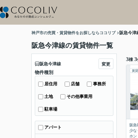
神戸市の売買・賃貸物件をお探しならココリブ
阪急今津
阪急今津線の賃貸物件一覧
3
3
棟
阪急今津線
変更
賃貸
物件種別
居住用
店舗
事務所
土地
その他事業用
駐車場
阪急
アパート
少な
ホン