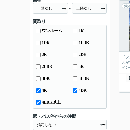
面積
賃貸
～
間取り
ワンルーム
1K
1DK
1LDK
2K
2DK
「フ
とが
2LDK
3K
イン
3DK
3LDK
4K
4DK
4LDK以上
駅・バス停からの時間