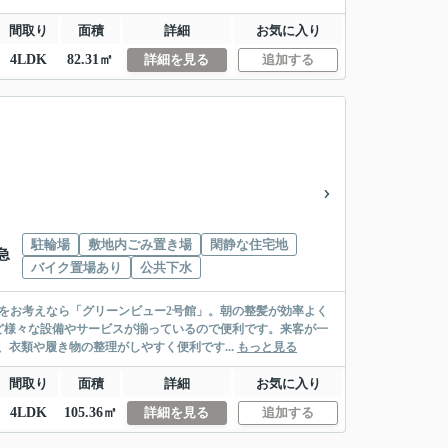
間取り
面積
詳細
お気に入り
4LDK
82.31㎡
詳細を見る
追加する
駐輪場
敷地内ごみ置き場
閑静な住宅地
急
バイク置場あり
公共下水
をお考えなら「グリーンビュー2号館」。朝の整髪が効率よく
ど様々な設備やサービスが揃っているので便利です。来客が一
衣類や履き物の整理がしやすく便利です...
もっと見る
間取り
面積
詳細
お気に入り
4LDK
105.36㎡
詳細を見る
追加する