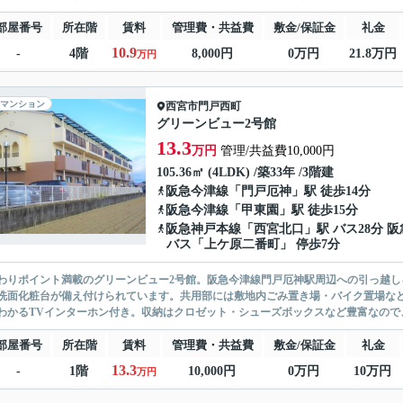
部屋番号
所在階
賃料
管理費・共益費
敷金/保証金
礼金
10.9
-
4階
8,000円
0万円
21.8万円
万円
マンション
西宮市
門戸西町
グリーンビュー2号館
13.3
万円
管理/共益費10,000円
105.36㎡ (4LDK) /築33年 /3階建
阪急今津線
「
門戸厄神
」駅 徒歩14分
阪急今津線
「
甲東園
」駅 徒歩15分
阪急神戸本線
「
西宮北口
」駅 バス28分 阪
バス「上ケ原二番町」 停歩7分
わりポイント満載のグリーンビュー2号館。阪急今津線門戸厄神駅周辺への引っ越し
洗面化粧台が備え付けられています。共用部には敷地内ごみ置き場・バイク置場な
わかるTVインターホン付き。収納はクロゼット・シューズボックスなど豊富なので、
部屋番号
所在階
賃料
管理費・共益費
敷金/保証金
礼金
13.3
-
1階
10,000円
0万円
10万円
万円