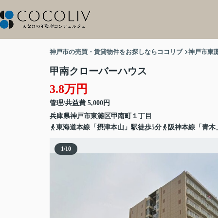
神戸市の売買・賃貸物件をお探しならココリブ
神戸市東
甲南クローバーハウス
3.8万円
管理/共益費 5,000円
兵庫県
神戸市東灘区
甲南町
１丁目
東海道本線「摂津本山」駅徒歩5分
阪神本線「青木
1
/
10