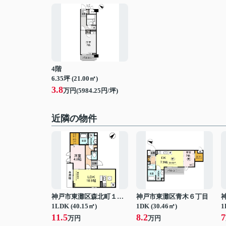
4階
6.35坪 (21.00㎡)
3.8
万円(5984.25円/坪)
近隣の物件
神戸市東灘区森北町１丁目
神戸市東灘区青木６丁目
1LDK (40.15㎡)
1DK (30.46㎡)
1
11.5
8.2
7
万円
万円