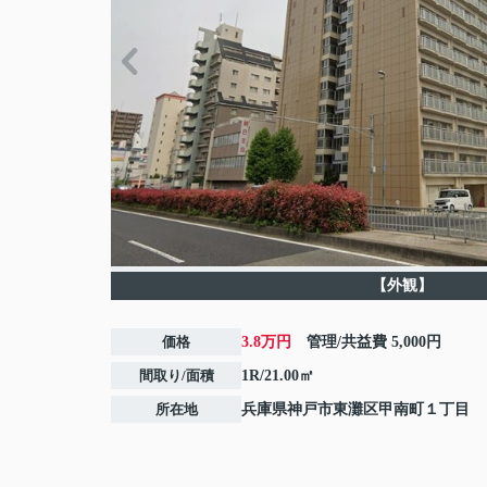
【外観】
価格
3.8万円
管理/共益費
5,000円
間取り/面積
1R/21.00㎡
所在地
兵庫県
神戸市東灘区
甲南町
１丁目