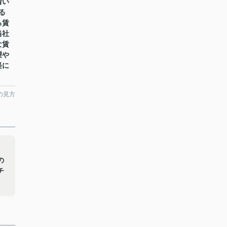
着い
る
る賃
当社
な賃
望や
軽に
の見方
と
の
チ