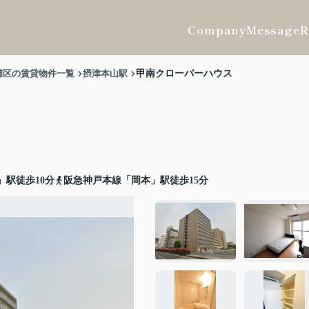
Company
Message
R
灘区の賃貸物件一覧
摂津本山駅
甲南クローバーハウス
」駅徒歩10分
阪急神戸本線「岡本」駅徒歩15分