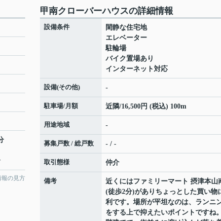
甲南クローバーハウスの詳細情報
設備条件
閑静な住宅地
エレベーター
駐輪場
バイク置場あり
インターネット対応
設備(その他)
-
駐車場/月額
近隣/16,500円 (税込) 100m
用途地域
-
分
募集戸数 / 総戸数
- / -
分
取引態様
仲介
情報の見方
備考
近くにはファミリーマート 摂津本山
(徒歩2分)がありちょっとした買い物
利です。場所が平坦なのは、ランニ
をする上で抑えたいポイントですね。