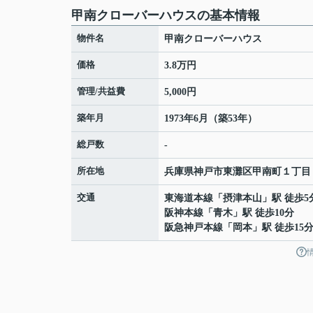
甲南クローバーハウスの基本情報
物件名
甲南クローバーハウス
価格
3.8万円
管理/共益費
5,000円
築年月
1973年6月（築53年）
総戸数
-
所在地
兵庫県
神戸市東灘区
甲南町
１丁目
交通
東海道本線
「
摂津本山
」駅 徒歩5
阪神本線
「
青木
」駅 徒歩10分
阪急神戸本線
「
岡本
」駅 徒歩15