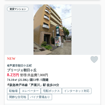
賃貸マンション
NEW
芦屋市朝日ケ丘町
ブリージェ朝日ヶ丘
8.2
万円
管理/共益費7,000円
74.10㎡ (2LDK) /築53年 /5階建
阪急神戸本線「芦屋川」駅 徒歩20分
駐輪場
エレベーター
宅配ボックス
インターネット対応
閑静な住宅地
バイク置場あり