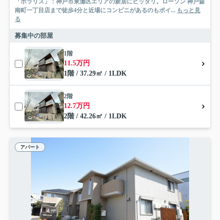
「ポラリス」：神戸市東灘区エリアの新居にピッタリ。ローソン 神戸森
南町一丁目店まで徒歩4分と近場にコンビニがあるのもポイ...
もっと見
る
募集中の部屋
1階
11.5万円
1階 / 37.29㎡ / 1LDK
2階
12.7万円
2階 / 42.26㎡ / 1LDK
アパート