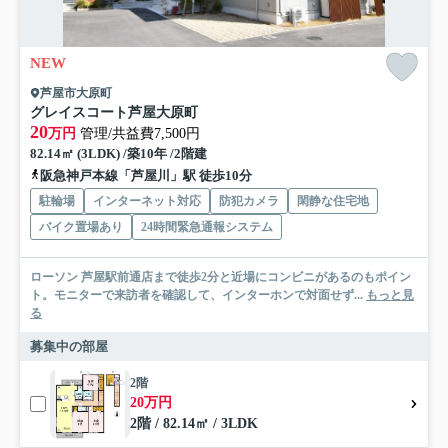
NEW
芦屋市大原町
グレイスコート芦屋大原町
20
万円
管理/共益費7,500円
82.14㎡ (3LDK) /築10年 /2階建
阪急神戸本線「芦屋川」駅 徒歩10分
駐輪場
インターネット対応
防犯カメラ
閑静な住宅地
バイク置場あり
24時間緊急通報システム
ローソン 芦屋駅前通店まで徒歩2分と近場にコンビニがあるのもポイン
ト。モニターで来訪者を確認して、インターホンで対面せず...
もっと見
る
募集中の部屋
2階
20万円
2階 / 82.14㎡ / 3LDK