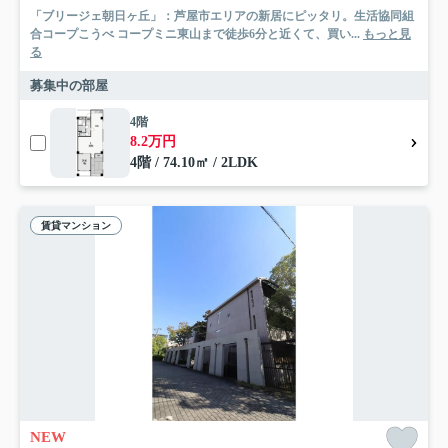
「ブリージェ朝日ヶ丘」：芦屋市エリアの新居にピッタリ。生活協同組
合コープこうべ コープミニ東山まで徒歩6分と近くて、買い...
もっと見
る
募集中の部屋
4階
8.2万円
4階 / 74.10㎡ / 2LDK
賃貸マンション
NEW