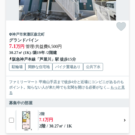
神戸市東灘区森北町
グランドパイン
7.1
万円
管理/共益費6,500円
30.27㎡ (1K) /築19年 /2階建
阪急神戸本線「芦屋川」駅 徒歩15分
駐輪場
閑静な住宅地
バイク置場あり
公共下水
ファミリーマート 甲南山手店まで徒歩4分と近場にコンビニがあるのも
ポイント。知らない人が来た時でも玄関を開ける必要がなく...
もっと見
る
募集中の部屋
2階
7.1万円
2階 / 30.27㎡ / 1K