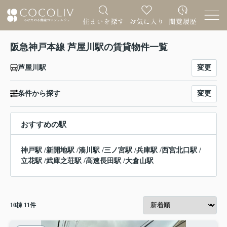
阪急神戸本線 芦屋川駅の賃貸物件一覧
変更
芦屋川駅
変更
条件から探す
おすすめの駅
神戸駅
/
新開地駅
/
湊川駅
/
三ノ宮駅
/
兵庫駅
/
西宮北口駅
/
立花駅
/
武庫之荘駅
/
高速長田駅
/
大倉山駅
10
棟
11
件