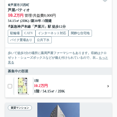
芦屋市川西町
芦屋パティオ
10.2
万円
管理/共益費8,000円
54.15㎡ (2DK) /築38年 /3階建
阪急神戸本線「芦屋川」駅 徒歩12分
駐輪場
CATV
インターネット対応
閑静な住宅地
バイク置場あり
公共下水
歩いて徒歩3分の場所に薬局芦屋ファーマシーもあります。収納はクロ
ゼット・シューズボックスなどが備え付けられているので、衣...
もっと
見る
募集中の部屋
1階
10.2万円
1階 / 54.15㎡ / 2DK
賃貸マンション