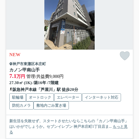
NEW
神戸市東灘区本庄町
カノン甲南山手
7.1
万円
管理/共益費9,000円
27.30㎡ (1K) /築16年 /7階建
阪急神戸本線「芦屋川」駅 徒歩20分
駐輪場
オートロック
エレベーター
インターネット対応
防犯カメラ
敷地内ごみ置き場
新生活を失敗せず、スタートさせたいならこちらの「カノン甲南山手」
はいかがでしょうか。セブンイレブン 神戸本庄町1丁目店ま...
もっと見
る