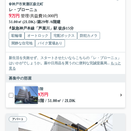
神戸市東灘区森北町
レ・ブローニュ
9
万円
管理/共益費10,000円
51.00㎡ (2LDK) /築29年 /6階建
阪急神戸本線「芦屋川」駅 徒歩15分
駐輪場
オートロック
宅配ボックス
防犯カメラ
閑静な住宅地
バイク置場あり
新生活を失敗せず、スタートさせたいならこちらの「レ・ブローニュ」
はいかがでしょうか。薬や日用品を買うのに便利な完誠堂薬局...
もっと
見る
募集中の部屋
1階
9万円
1階 / 51.00㎡ / 2LDK
アパート