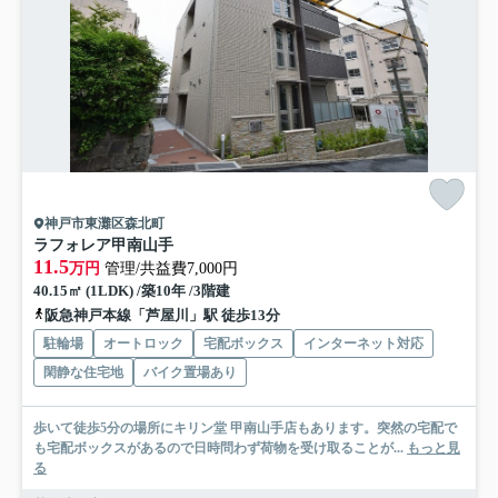
神戸市東灘区森北町
ラフォレア甲南山手
11.5
万円
管理/共益費7,000円
40.15㎡ (1LDK) /築10年 /3階建
阪急神戸本線「芦屋川」駅 徒歩13分
駐輪場
オートロック
宅配ボックス
インターネット対応
閑静な住宅地
バイク置場あり
歩いて徒歩5分の場所にキリン堂 甲南山手店もあります。突然の宅配で
も宅配ボックスがあるので日時問わず荷物を受け取ることが...
もっと見
る