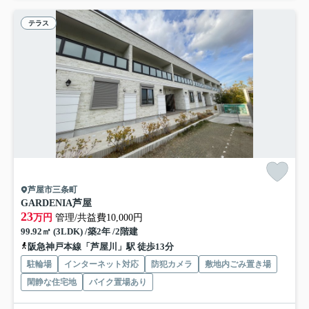
テラス
芦屋市三条町
GARDENIA芦屋
23
万円
管理/共益費10,000円
99.92㎡ (3LDK) /築2年 /2階建
阪急神戸本線「芦屋川」駅 徒歩13分
駐輪場
インターネット対応
防犯カメラ
敷地内ごみ置き場
閑静な住宅地
バイク置場あり