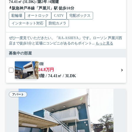
74.41㎡ (3LDK) /築2年 /4階建
阪急神戸本線「芦屋川」駅 徒歩10分
駐輪場
オートロック
CATV
宅配ボックス
インターネット対応
防犯カメラ
ぜひ一度見ていただきたい、「RA-ASHIYA」です。ローソン 芦屋川西
店まで徒歩3分と近場にコンビニがあるのもポイント...
もっと見る
募集中の部屋
3階
24.8万円
3階 / 74.41㎡ / 3LDK
アパート