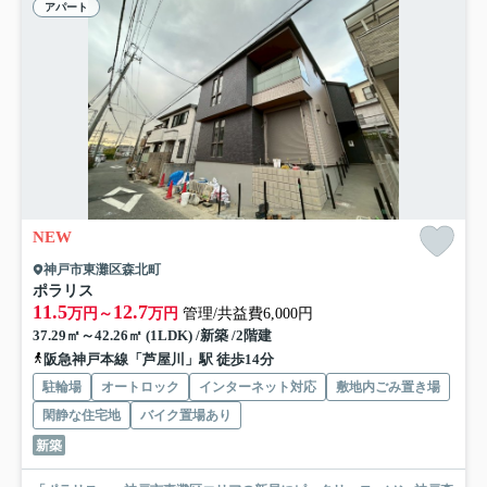
アパート
NEW
神戸市東灘区森北町
ポラリス
11.5
12.7
万円～
万円
管理/共益費6,000円
37.29㎡～42.26㎡ (1LDK) /新築 /2階建
阪急神戸本線「芦屋川」駅 徒歩14分
駐輪場
オートロック
インターネット対応
敷地内ごみ置き場
閑静な住宅地
バイク置場あり
新築