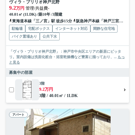
ヴィラ・ブリリオ神戸北野
9.2
万円
管理/共益費-
40.01㎡ (1LDK) /築10年 /3階建
東海道本線「三ノ宮」駅 徒歩15分
阪急神戸本線「神戸三宮」駅 徒歩15分
駐輪場
宅配ボックス
インターネット対応
閑静な住宅地
バイク置場あり
公共下水
「ヴィラ・ブリリオ神戸北野」：神戸市中央区エリアの新居にピッタ
リ。室内設備は洗面化粧台・浴室乾燥機など豊富に揃っており、...
もっ
と見る
募集中の部屋
3階
9.2万円
3階 / 40.01㎡ / 1LDK
アパート