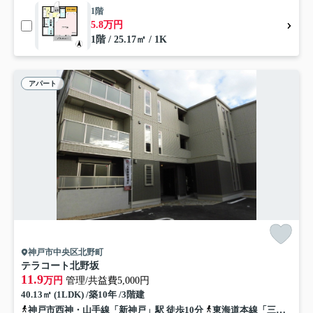
1階
5.8万円
1階 / 25.17㎡ / 1K
アパート
神戸市中央区北野町
テラコート北野坂
11.9
万円
管理/共益費5,000円
40.13㎡ (1LDK) /築10年 /3階建
神戸市西神・山手線「新神戸」駅 徒歩10分
東海道本線「三ノ宮」駅 徒歩12分