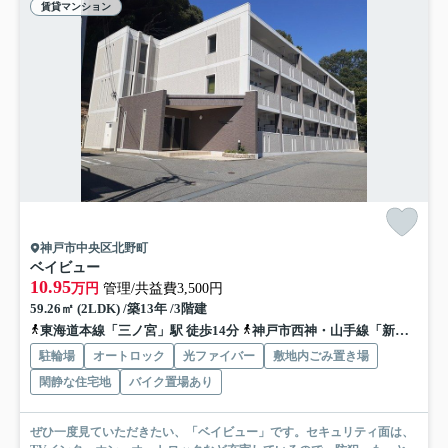
賃貸マンション
神戸市中央区北野町
ベイビュー
10.95
万円
管理/共益費3,500円
59.26㎡ (2LDK) /築13年 /3階建
東海道本線「三ノ宮」駅 徒歩14分
神戸市西神・山手線「新神戸」駅 徒歩11分
駐輪場
オートロック
光ファイバー
敷地内ごみ置き場
閑静な住宅地
バイク置場あり
ぜひ一度見ていただきたい、「ベイビュー」です。セキュリティ面は、