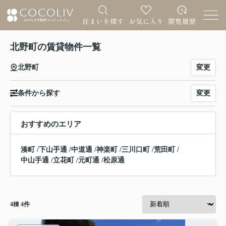
北野町の賃貸物件一覧
変更
北野町
変更
条件から探す
おすすめのエリア
湊町
/
下山手通
/
中道通
/
神楽町
/
三川口町
/
荒田町
/
中山手通
/
立花町
/
元町通
/
松原通
4
棟
4
件