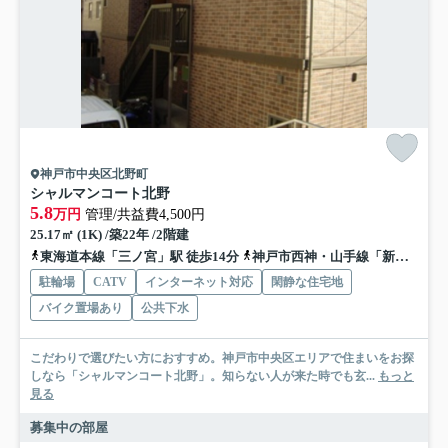
神戸市中央区北野町
シャルマンコート北野
5.8
万円
管理/共益費4,500円
25.17㎡ (1K) /築22年 /2階建
東海道本線「三ノ宮」駅 徒歩14分
神戸市西神・山手線「新神戸」駅 徒歩10分
駐輪場
CATV
インターネット対応
閑静な住宅地
バイク置場あり
公共下水
こだわりで選びたい方におすすめ。神戸市中央区エリアで住まいをお探
しなら「シャルマンコート北野」。知らない人が来た時でも玄...
もっと
見る
募集中の部屋