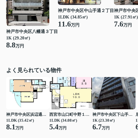
神戸市中央区中山手通２丁目
神戸市中央
1LDK (34.85㎡)
1K (27.91㎡)
11.6
7.6
万円
万円
神戸市中央区八幡通３丁目
1K (29.20㎡)
8.8
万円
よく見られている物件
神戸市中央区浜辺通３丁目
西宮市山口町中野１丁目
神戸市中央区下山手通７丁目
1LDK (35.42㎡)
1LDK (34.08㎡)
1K (23.30㎡)
1
8.1
5.4
6.7
万円
万円
万円