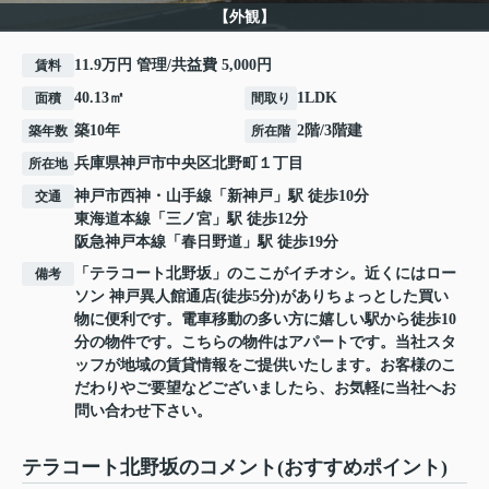
【外観】
11.9万円 管理/共益費 5,000円
賃料
40.13㎡
1LDK
面積
間取り
築10年
2階/3階建
築年数
所在階
兵庫県
神戸市中央区
北野町
１丁目
所在地
神戸市西神・山手線
「
新神戸
」駅 徒歩10分
交通
東海道本線
「
三ノ宮
」駅 徒歩12分
阪急神戸本線
「
春日野道
」駅 徒歩19分
「テラコート北野坂」のここがイチオシ。近くにはロー
備考
ソン 神戸異人館通店(徒歩5分)がありちょっとした買い
物に便利です。電車移動の多い方に嬉しい駅から徒歩10
分の物件です。こちらの物件はアパートです。当社スタ
ッフが地域の賃貸情報をご提供いたします。お客様のこ
だわりやご要望などございましたら、お気軽に当社へお
問い合わせ下さい。
テラコート北野坂のコメント(おすすめポイント)