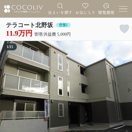
テラコート北野坂
空室1
11.9万円
管理/共益費 5,000円
1
/
15