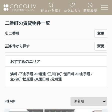
二番町の賃貸物件一覧
変更
二番町
変更
条件から探す
おすすめのエリア
湊町
/
下山手通
/
中道通
/
三川口町
/
荒田町
/
中山手通
/
立花町
/
松原通
/
東園田町
/
元町通
2
棟
6
件