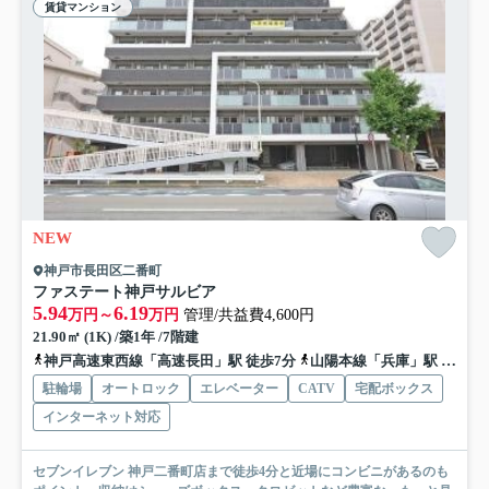
賃貸マンション
NEW
神戸市長田区二番町
ファステート神戸サルビア
5.94
6.19
万円～
万円
管理/共益費4,600円
21.90㎡ (1K) /築1年 /7階建
神戸高速東西線「高速長田」駅 徒歩7分
山陽本線「兵庫」駅 徒歩10分
駐輪場
オートロック
エレベーター
CATV
宅配ボックス
インターネット対応
セブンイレブン 神戸二番町店まで徒歩4分と近場にコンビニがあるのも