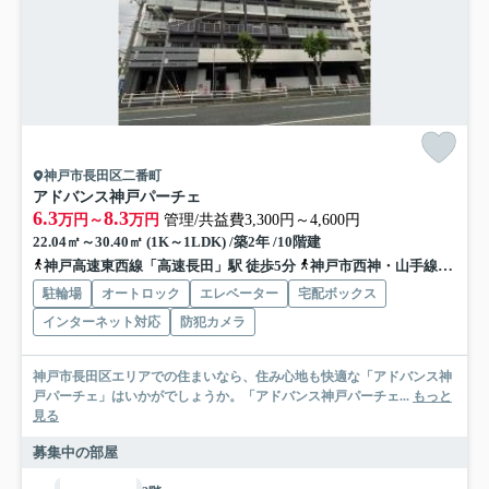
神戸市長田区二番町
アドバンス神戸パーチェ
6.3
8.3
万円～
万円
管理/共益費3,300円～4,600円
22.04㎡～30.40㎡ (1K～1LDK) /築2年 /10階建
神戸高速東西線「高速長田」駅 徒歩5分
神戸市西神・山手線「長田」駅 徒歩5分
駐輪場
オートロック
エレベーター
宅配ボックス
インターネット対応
防犯カメラ
神戸市長田区エリアでの住まいなら、住み心地も快適な「アドバンス神
戸パーチェ」はいかがでしょうか。「アドバンス神戸パーチェ...
もっと
見る
募集中の部屋