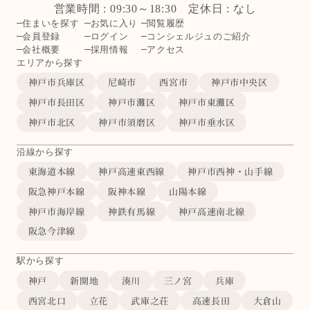
営業時間 : 09:30～18:30 定休日 : なし
住まいを探す
お気に入り
閲覧履歴
会員登録
ログイン
コンシェルジュのご紹介
会社概要
採用情報
アクセス
エリアから探す
神戸市兵庫区
尼崎市
西宮市
神戸市中央区
神戸市長田区
神戸市灘区
神戸市東灘区
神戸市北区
神戸市須磨区
神戸市垂水区
沿線から探す
東海道本線
神戸高速東西線
神戸市西神・山手線
阪急神戸本線
阪神本線
山陽本線
神戸市海岸線
神鉄有馬線
神戸高速南北線
阪急今津線
駅から探す
神戸
新開地
湊川
三ノ宮
兵庫
西宮北口
立花
武庫之荘
高速長田
大倉山