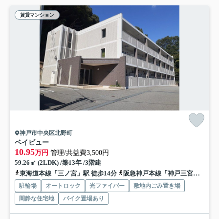
賃貸マンション
神戸市中央区北野町
ベイビュー
10.95
万円
管理/共益費3,500円
59.26㎡ (2LDK) /築13年 /3階建
東海道本線「三ノ宮」駅 徒歩14分
阪急神戸本線「神戸三宮」駅 徒歩18分
駐輪場
オートロック
光ファイバー
敷地内ごみ置き場
閑静な住宅地
バイク置場あり