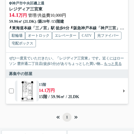
神戸市中央区磯上通
レジディア三宮東
14.1
万円
管理/共益費10,000円
59.96㎡ (2LDK) /築20年 /15階建
東海道本線「三ノ宮」駅 徒歩9分
阪急神戸本線「神戸三宮」駅 徒歩10分
駐輪場
オートロック
エレベーター
CATV
光ファイバー
宅配ボックス
ぜひ一度見ていただきたい、「レジディア三宮東」です。近くにはロー
ソン 雲井通二丁目店(徒歩5分)がありちょっとした買い物...
もっと見る
募集中の部屋
15階
14.1万円
15階 / 59.96㎡ / 2LDK
1