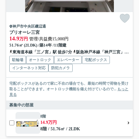
神戸市中央区磯辺通
プリオーレ三宮
14.9
万円
管理/共益費15,000円
51.76㎡ (2LDK) /築14年 /11階建
東海道本線「三ノ宮」駅 徒歩7分
阪急神戸本線「神戸三宮」駅 徒歩9分
駐輪場
オートロック
エレベーター
宅配ボックス
インターネット対応
防犯カメラ
宅配ボックスがあるので家に不在の場合でも、最短の時間で荷物を受け
取ることができます。オートロック機能を備え付けているので...
もっと
見る
募集中の部屋
8階
14.9万円
8階 / 51.76㎡ / 2LDK