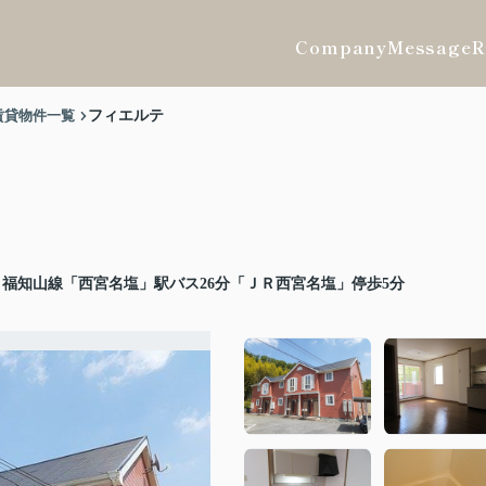
Company
Message
R
賃貸物件一覧
フィエルテ
福知山線「西宮名塩」駅バス26分「ＪＲ西宮名塩」停歩5分