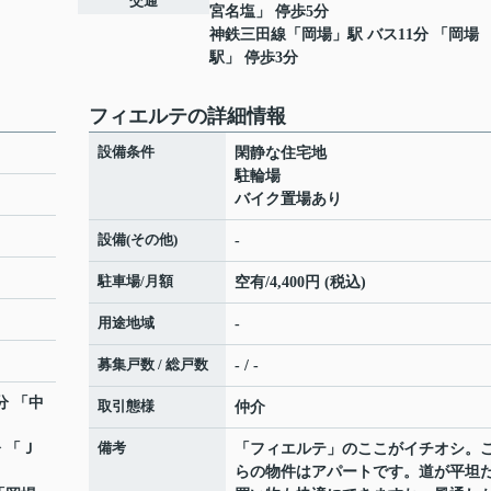
交通
宮名塩」 停歩5分
神鉄三田線
「
岡場
」駅 バス11分 「岡場
駅」 停歩3分
フィエルテの詳細情報
設備条件
閑静な住宅地
駐輪場
バイク置場あり
設備(その他)
-
駐車場/月額
空有/4,400円 (税込)
用途地域
-
募集戸数 / 総戸数
- / -
分 「中
取引態様
仲介
備考
分 「Ｊ
「フィエルテ」のここがイチオシ。
らの物件はアパートです。道が平坦