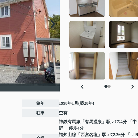
築年
1998年1月(築28年)
駐車
空有
神鉄有馬線
「
有馬温泉
」駅 バス4分 「中
野」 停歩4分
福知山線
「
西宮名塩
」駅 バス26分 「Ｊ