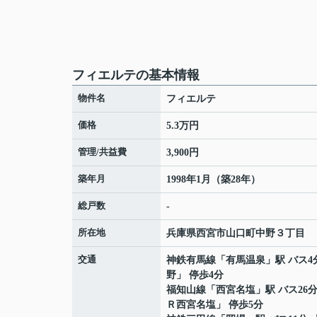
フィエルテの基本情報
物件名
フィエルテ
価格
5.3万円
管理/共益費
3,900円
築年月
1998年1月（築28年）
総戸数
-
所在地
兵庫県
西宮市
山口町中野
３丁目
交通
神鉄有馬線
「
有馬温泉
」駅 バス4
野」 停歩4分
福知山線
「
西宮名塩
」駅 バス26
Ｒ西宮名塩」 停歩5分