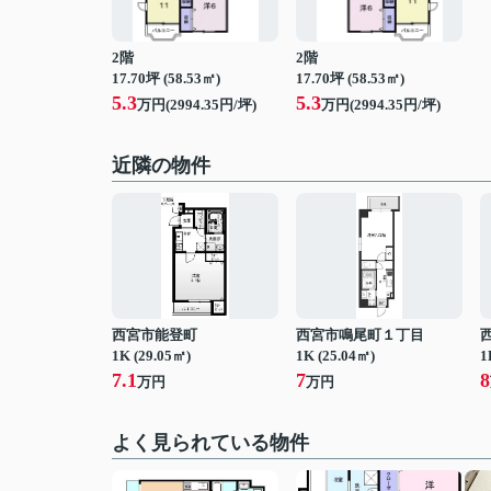
2階
2階
17.70坪 (58.53㎡)
17.70坪 (58.53㎡)
5.3
5.3
万円(2994.35円/坪)
万円(2994.35円/坪)
近隣の物件
西宮市能登町
西宮市鳴尾町１丁目
1K (29.05㎡)
1K (25.04㎡)
1
7.1
7
8
万円
万円
よく見られている物件