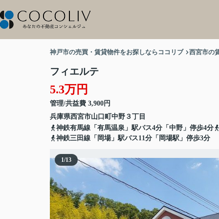
神戸市の売買・賃貸物件をお探しならココリブ
西宮市の
フィエルテ
5.3万円
管理/共益費 3,900円
兵庫県
西宮市
山口町中野
３丁目
神鉄有馬線「有馬温泉」駅バス4分「中野」停歩4分
神鉄三田線「岡場」駅バス11分「岡場駅」停歩3分
1
/
13