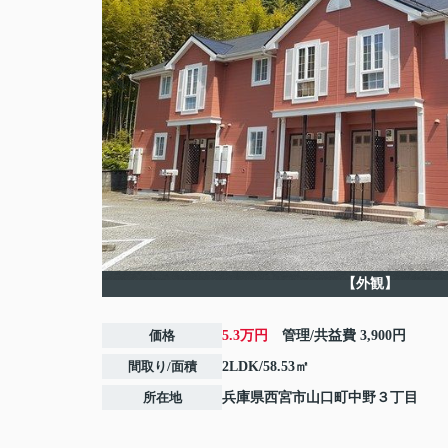
【外観】
価格
5.3万円
管理/共益費
3,900円
間取り/面積
2LDK/58.53㎡
所在地
兵庫県
西宮市
山口町中野
３丁目