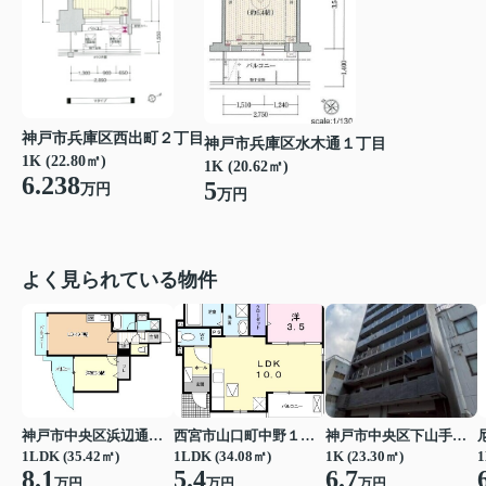
神戸市兵庫区西出町２丁目
神戸市兵庫区水木通１丁目
1K (22.80㎡)
1K (20.62㎡)
6.238
5
万円
万円
よく見られている物件
神戸市中央区浜辺通３丁目
西宮市山口町中野１丁目
神戸市中央区下山手通７丁目
1LDK (35.42㎡)
1LDK (34.08㎡)
1K (23.30㎡)
1
8.1
5.4
6.7
万円
万円
万円