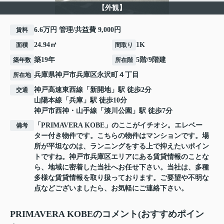
【外観】
6.6万円 管理/共益費 9,000円
賃料
24.94㎡
1K
面積
間取り
築19年
5階/9階建
築年数
所在階
兵庫県
神戸市兵庫区
永沢町
４丁目
所在地
神戸高速東西線
「
新開地
」駅 徒歩2分
交通
山陽本線
「
兵庫
」駅 徒歩10分
神戸市西神・山手線
「
湊川公園
」駅 徒歩7分
「PRIMAVERA KOBE」のここがイチオシ。エレベー
備考
ター付き物件です。こちらの物件はマンションです。場
所が平坦なのは、ランニングをする上で抑えたいポイン
トですね。神戸市兵庫区エリアにある賃貸情報のことな
ら、地域に密着した当社へお任せ下さい。当社は、多種
多様な賃貸情報を取り扱っております。ご要望や不明な
点などございましたら、お気軽にご連絡下さい。
PRIMAVERA KOBEのコメント(おすすめポイン