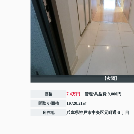
【玄関】
価格
7.4万円
管理/共益費
9,000円
間取り/面積
1K/28.21㎡
所在地
兵庫県
神戸市中央区
元町通
６丁目