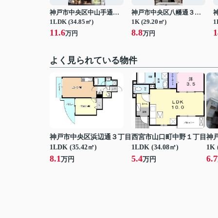
神戸市中央区中山手通２丁目
神戸市中央区八幡通３丁目
1LDK (34.85㎡)
1K (29.20㎡)
1
11.6
8.8
1
万円
万円
よく見られている物件
神戸市中央区浜辺通３丁目
西宮市山口町中野１丁目
神
1LDK (35.42㎡)
1LDK (34.08㎡)
1K 
8.1
5.4
6.7
万円
万円