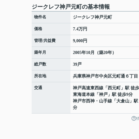
ジークレフ神戸元町の基本情報
物件名
ジークレフ神戸元町
価格
7.4万円
管理/共益費
9,000円
築年月
2005年10月（築20年）
総戸数
39戸
所在地
兵庫県
神戸市中央区
元町通
６丁目
交通
神戸高速東西線
「
西元町
」駅 徒歩
東海道本線
「
神戸
」駅 徒歩9分
神戸市西神・山手線
「
大倉山
」駅
分