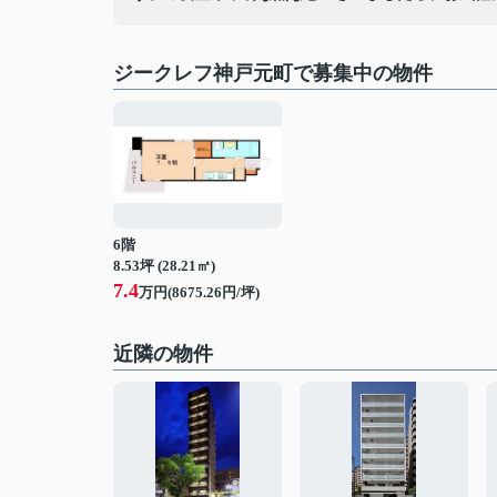
ジークレフ神戸元町で募集中の物件
6階
8.53坪 (28.21㎡)
7.4
万円(8675.26円/坪)
近隣の物件