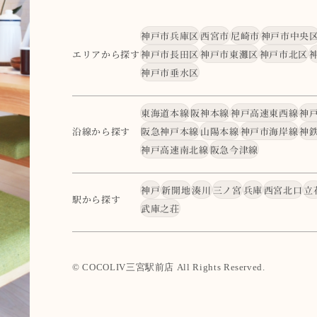
神戸市兵庫区
西宮市
尼崎市
神戸市中央
エリアから探す
神戸市長田区
神戸市東灘区
神戸市北区
神戸市垂水区
東海道本線
阪神本線
神戸高速東西線
神
沿線から探す
阪急神戸本線
山陽本線
神戸市海岸線
神
神戸高速南北線
阪急今津線
神戸
新開地
湊川
三ノ宮
兵庫
西宮北口
立
駅から探す
武庫之荘
© COCOLIV三宮駅前店 All Rights Reserved.