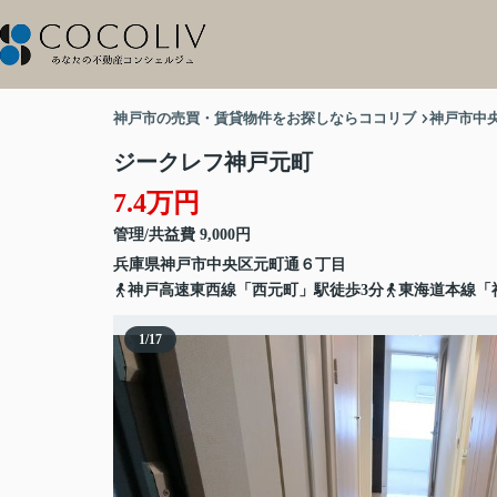
神戸市の売買・賃貸物件をお探しならココリブ
神戸市中
ジークレフ神戸元町
7.4万円
管理/共益費 9,000円
兵庫県
神戸市中央区
元町通
６丁目
神戸高速東西線「西元町」駅徒歩3分
東海道本線「
1
/
17