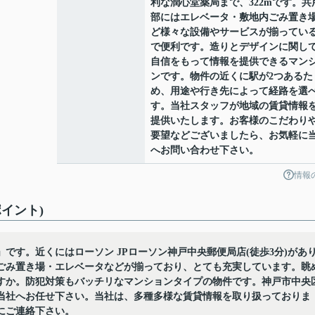
利な潤心堂薬局まで、322mです。共
部にはエレベータ・敷地内ごみ置き
ど様々な設備やサービスが揃ってい
で便利です。造りとデザインに関し
自信をもって情報を提供できるマン
ンです。物件の近くに駅が2つあるた
め、用途や行き先によって経路を選
す。当社スタッフが地域の賃貸情報
提供いたします。お客様のこだわり
要望などございましたら、お気軽に
へお問い合わせ下さい。
情報
イント)
です。近くにはローソン JPローソン神戸中央郵便局店(徒歩3分)があ
ごみ置き場・エレベータなどが揃っており、とても充実しています。眺
すか。防犯対策もバッチリなマンションタイプの物件です。神戸市中央
当社へお任せ下さい。当社は、多種多様な賃貸情報を取り扱っておりま
にご連絡下さい。