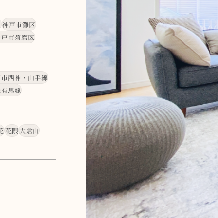
区
神戸市灘区
神戸市須磨区
戸市西神・山手線
鉄有馬線
花
花隈
大倉山