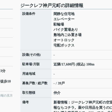
ジークレフ神戸元町の詳細情報
設備条件
閑静な住宅地
エレベーター
駐輪場
バイク置場あり
敷地内ごみ置き場
オートロック
宅配ボックス
設備(その他)
-
駐車場/月額
近隣/17,600円 (税込) 100m
3分
用途地域
-
 徒歩10
募集戸数 / 総戸数
- / 39戸
取引態様
仲介
情報の見方
備考
新着情報：ジークレフ神戸元町の空
報ならコチラ。薬や日用品を買うの