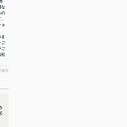
用
場な
るの
て、
ショ
べま
をご
やご
当社
の見方
り
め
区