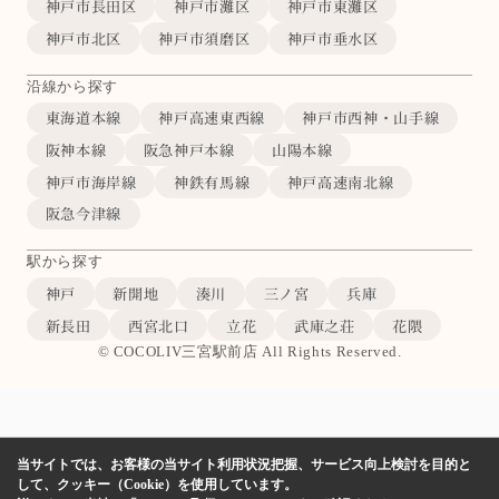
神戸市長田区
神戸市灘区
神戸市東灘区
神戸市北区
神戸市須磨区
神戸市垂水区
沿線から探す
東海道本線
神戸高速東西線
神戸市西神・山手線
阪神本線
阪急神戸本線
山陽本線
神戸市海岸線
神鉄有馬線
神戸高速南北線
阪急今津線
駅から探す
神戸
新開地
湊川
三ノ宮
兵庫
新長田
西宮北口
立花
武庫之荘
花隈
© COCOLIV三宮駅前店 All Rights Reserved.
当サイトでは、お客様の当サイト利用状況把握、サービス向上検討を目的と
して、クッキー（Cookie）を使用しています。