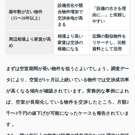
設備劣化や競
「設備の古さを理
築年数が古い物件
合物件増加で
由に…」と依頼し
（15〜20年以上）
交渉余地が高
やすい
まる
相場より高い
近隣の類似物件を
周辺相場より家賃が高
家賃は交渉の
リサーチし、比較
め
根拠になる
資料として活用
まずは空室期間が長い物件を狙うとよいでしょう。調査デー
タにより、空室が3ヶ月以上続いている物件では交渉成功率
が高くなる傾向が確認されています。実務的な事例によれ
ば、空室が長期化している物件を交渉したところ、月額2
千〜3千円の値下げが可能になったケースも報告されていま
す 。