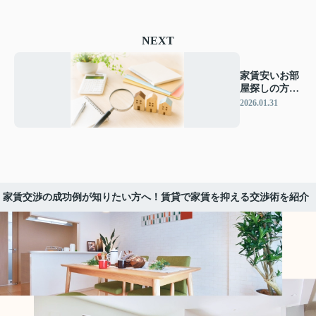
NEXT
家賃安いお部
屋探しの方法
とは？ポイン
2026.01.31
トや進め方を
まとめて紹介
家賃交渉の成功例が知りたい方へ！賃貸で家賃を抑える交渉術を紹介