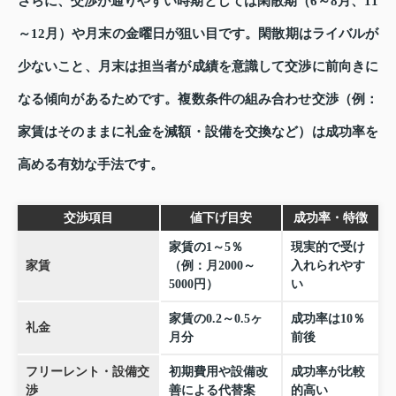
さらに、交渉が通りやすい時期としては閑散期（6～8月、11
～12月）や月末の金曜日が狙い目です。閑散期はライバルが
少ないこと、月末は担当者が成績を意識して交渉に前向きに
なる傾向があるためです。複数条件の組み合わせ交渉（例：
家賃はそのままに礼金を減額・設備を交換など）は成功率を
高める有効な手法です。
交渉項目
値下げ目安
成功率・特徴
家賃の1～5％
現実的で受け
家賃
（例：月2000～
入れられやす
5000円）
い
家賃の0.2～0.5ヶ
成功率は10％
礼金
月分
前後
フリーレント・設備交
初期費用や設備改
成功率が比較
渉
善による代替案
的高い