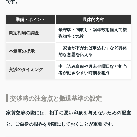
です。
準備・ポイント
具体的内容
最寄駅・間取り・築年数を揃えて複
周辺相場の調査
数物件で比較
「家賃が下がれば申込む」など具体
本気度の提示
的な意思を伝える
申し込み直前や月末金曜日など担当
交渉のタイミング
者が動きやすい時期を狙う
交渉時の注意点と撤退基準の設定
家賃交渉の際には、相手に悪い印象を与えないための配慮
と、ご自身の限界を明確にしておくことが重要です。