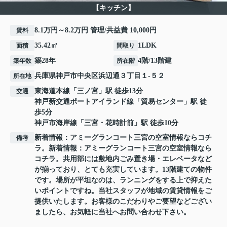
【キッチン】
8.1万円～8.2万円 管理/共益費 10,000円
賃料
35.42㎡
1LDK
面積
間取り
築28年
4階/13階建
築年数
所在階
兵庫県
神戸市中央区
浜辺通
３丁目１-５２
所在地
東海道本線
「
三ノ宮
」駅 徒歩13分
交通
神戸新交通ポートアイランド線
「
貿易センター
」駅 徒
歩5分
神戸市海岸線
「
三宮・花時計前
」駅 徒歩10分
新着情報：アミーグランコート三宮の空室情報ならコチ
備考
ラ。新着情報：アミーグランコート三宮の空室情報なら
コチラ。共用部には敷地内ごみ置き場・エレベータなど
が揃っており、とても充実しています。13階建ての物件
です。場所が平坦なのは、ランニングをする上で抑えた
いポイントですね。当社スタッフが地域の賃貸情報をご
提供いたします。お客様のこだわりやご要望などござい
ましたら、お気軽に当社へお問い合わせ下さい。