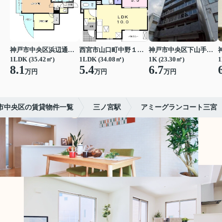
神戸市中央区浜辺通３丁目
西宮市山口町中野１丁目
神戸市中央区下山手通７丁目
1LDK (35.42㎡)
1LDK (34.08㎡)
1K (23.30㎡)
1
8.1
5.4
6.7
万円
万円
万円
市中央区の賃貸物件一覧
三ノ宮駅
アミーグランコート三宮