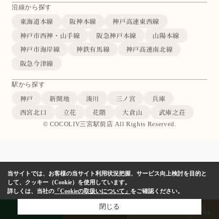
沿線から探す
東海道本線
阪神本線
神戸高速東西線
神戸市西神・山手線
阪急神戸本線
山陽本線
神戸市海岸線
神鉄有馬線
神戸高速南北線
阪急今津線
駅から探す
神戸
新開地
湊川
三ノ宮
兵庫
西宮北口
立花
花隈
大倉山
武庫之荘
© COCOLIV三宮駅前店 All Rights Reserved.
当サイトでは、お客様の当サイト利用状況把握、サービス向上検討を目的と
して、クッキー（Cookie）を使用しています。
詳しくは、当社の
「Cookieの取扱いについて」
をご確認ください。
閉じる
LINE
物件検索
店舗予約