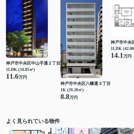
神戸市中央
1LDK (42.0
14.1
万円
神戸市中央区中山手通２丁目
1LDK (34.85㎡)
11.6
万円
神戸市中央区八幡通３丁目
1K (29.20㎡)
8.8
万円
よく見られている物件