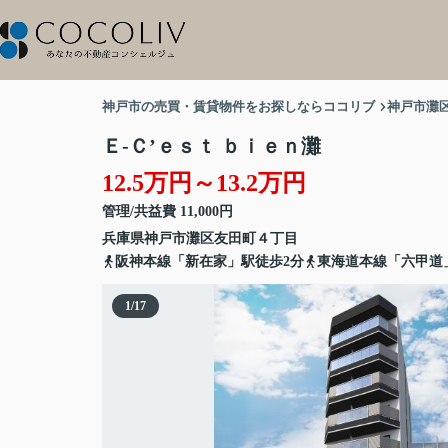
神戸市の売買・賃貸物件をお探しならココリブ
神戸市灘
Ｅ-Ｃ’ｅｓｔ ｂｉｅｎ灘
12.5万円～13.2万円
管理/共益費 11,000円
兵庫県
神戸市灘区
友田町
４丁目
阪神本線「新在家」駅徒歩2分
東海道本線「六甲道
1
/
17