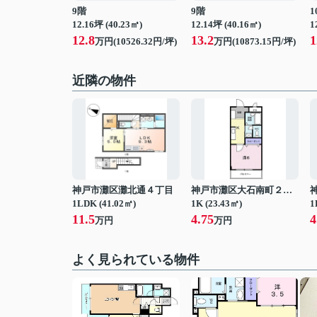
9階
9階
1
12.16坪 (40.23㎡)
12.14坪 (40.16㎡)
1
12.8
13.2
1
万円(10526.32円/坪)
万円(10873.15円/坪)
近隣の物件
神戸市灘区灘北通４丁目
神戸市灘区大石南町２丁目
1LDK (41.02㎡)
1K (23.43㎡)
1
11.5
4.75
4
万円
万円
よく見られている物件