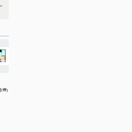
し
円/坪)