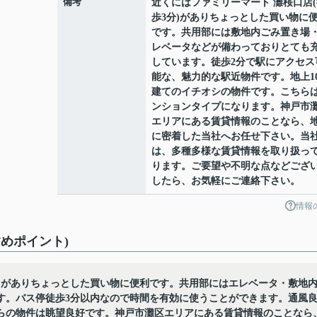
備考
近くにはファミリーマート 灘桜口店(
歩3分)がありちょっとした買い物に
です。共用部には敷地内ごみ置き場
レベータなどが備わっておりとても
しています。徒歩2分で駅にアクセス
能な、魅力的な駅近物件です。地上1
建てのイチオシの物件です。こちら
ンションタイプになります。神戸市
エリアにある賃貸情報のことなら、
に密着した当社へお任せ下さい。当
は、多種多様な賃貸情報を取り扱っ
ります。ご要望や不明な点などござ
したら、お気軽にご連絡下さい。
情報
すめポイント)
分)がありちょっとした買い物に便利です。共用部にはエレベータ・敷地
す。バス停徒歩3分以内なので時間を有効に使うことができます。通風
らの物件は眺望良好です。神戸市灘区エリアにある賃貸情報のことなら