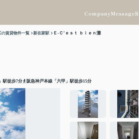
Company
Message
R
区の賃貸物件一覧
新在家駅
Ｅ-Ｃ’ｅｓｔ ｂｉｅｎ灘
」駅徒歩7分
阪急神戸本線「六甲」駅徒歩15分