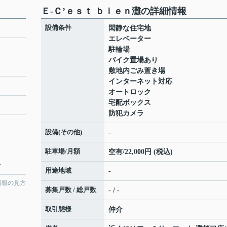
Ｅ-Ｃ’ｅｓｔ ｂｉｅｎ灘の詳細情報
設備条件
閑静な住宅地
エレベーター
駐輪場
バイク置場あり
敷地内ごみ置き場
インターネット対応
オートロック
宅配ボックス
防犯カメラ
設備(その他)
-
駐車場/月額
空有/22,000円 (税込)
分
用途地域
-
情報の見方
募集戸数 / 総戸数
- / -
取引態様
仲介