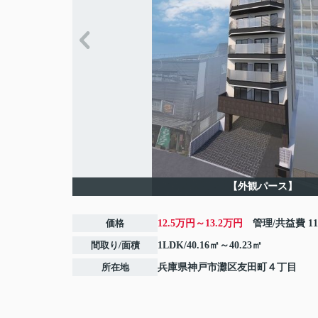
【外観パース】
価格
12.5万円～13.2万円
管理/共益費
1
間取り/面積
1LDK/40.16㎡～40.23㎡
所在地
兵庫県
神戸市灘区
友田町
４丁目