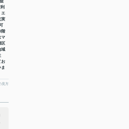
徒
便利
・エ
充実
可
0階
はマ
灘区
地域
社
てお
いま
の見方
内
良
、