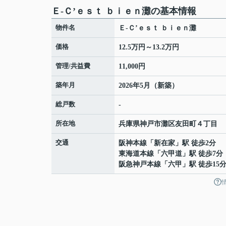
Ｅ-Ｃ’ｅｓｔ ｂｉｅｎ灘の基本情報
物件名
Ｅ-Ｃ’ｅｓｔ ｂｉｅｎ灘
価格
12.5万円～13.2万円
管理/共益費
11,000円
築年月
2026年5月（新築）
総戸数
-
所在地
兵庫県
神戸市灘区
友田町
４丁目
交通
阪神本線
「
新在家
」駅 徒歩2分
東海道本線
「
六甲道
」駅 徒歩7分
阪急神戸本線
「
六甲
」駅 徒歩15