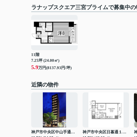
ラナップスクエア三宮プライムで募集中の
11階
7.25坪 (24.00㎡)
5.9
万円(8137.93円/坪)
近隣の物件
神戸市中央区中山手通２丁目
神戸市中央区日暮通１丁目