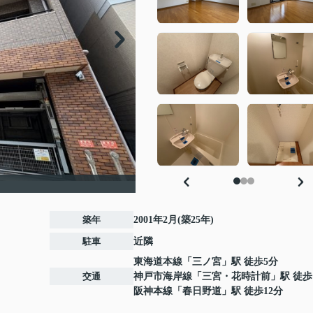
築年
2001年2月(築25年)
駐車
近隣
東海道本線
「
三ノ宮
」駅 徒歩5分
交通
神戸市海岸線
「
三宮・花時計前
」駅 徒歩
阪神本線
「
春日野道
」駅 徒歩12分