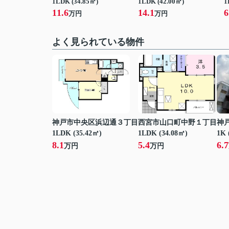
1LDK (34.85㎡)
1LDK (42.00㎡)
1
11.6
14.1
6
万円
万円
よく見られている物件
神戸市中央区浜辺通３丁目
西宮市山口町中野１丁目
神
1LDK (35.42㎡)
1LDK (34.08㎡)
1K 
8.1
5.4
6.7
万円
万円