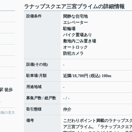
ラナップスクエア三宮プライムの詳細情報
設備条件
閑静な住宅地
エレベーター
駐輪場
バイク置場あり
敷地内ごみ置き場
オートロック
防犯カメラ
設備(その他)
-
駐車場/月額
近隣/18,700円 (税込) 100m
用途地域
-
駅 徒歩
募集戸数 / 総戸数
- / -
分
取引態様
仲介
情報の見方
備考
こだわりポイント満載のラナップス
ア三宮プライム。「ラナップスクエ