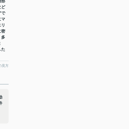
用部
など
アで
にマ
エリ
に密
、多
ま
した
の見方
動
件