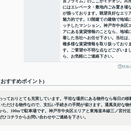
宮プライム」のここがイチオシ。共
にはエレベータ・敷地内ごみ置き場
が揃っております。眺望良好なエリ
魅力的です。13階建ての建物で地域
ッチしたマンション。神戸市中央区
アにある賃貸情報のことなら、地域
着した当社へお任せ下さい。当社は
種多様な賃貸情報を取り扱っており
す。ご要望や不明な点などございま
ら、お気軽にご連絡下さい。
情報
おすすめポイント)
わっておりとても充実しています。平坦な場所にある物件なら毎日の移
いただける物件なので、支払い手続きの手間が省けます。通風良好な物
ら、100mで駐車場です。神戸市中央区エリアと東海道本線三ノ宮付近
ぜひコチラからお問い合わせやご連絡を下さい。