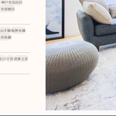
区
神戸市長田区
戸市須磨区
・山手線
阪神本線
鉄有馬線
北口
立花
武庫之荘