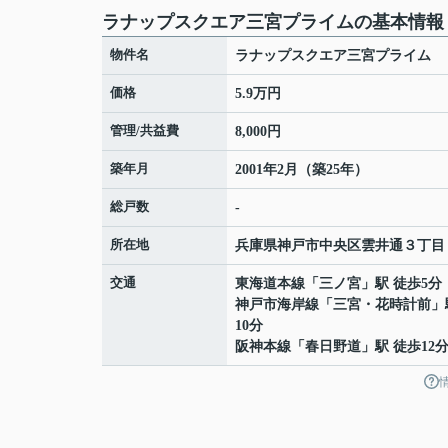
ラナップスクエア三宮プライムの基本情報
物件名
ラナップスクエア三宮プライム
価格
5.9万円
管理/共益費
8,000円
築年月
2001年2月（築25年）
総戸数
-
所在地
兵庫県
神戸市中央区
雲井通
３丁目
交通
東海道本線
「
三ノ宮
」駅 徒歩5分
神戸市海岸線
「
三宮・花時計前
」
10分
阪神本線
「
春日野道
」駅 徒歩12