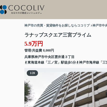
神戸市の売買・賃貸物件をお探しならココリブ
神戸市中
ラナップスクエア三宮プライム
5.9万円
管理/共益費 8,000円
兵庫県
神戸市中央区
雲井通
３丁目
東海道本線「三ノ宮」駅徒歩5分
神戸市海岸線「三
1
/
20