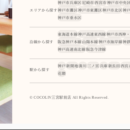
神戸市兵庫区
尼崎市
西宮市
神戸市中央
エリアから探す
神戸市灘区
神戸市東灘区
神戸市北区
神
神戸市垂水区
東海道本線
神戸高速東西線
神戸市西神
沿線から探す
阪急神戸本線
山陽本線
神戸市海岸線
神
神戸高速南北線
阪急今津線
神戸
新開地
湊川
三ノ宮
兵庫
新長田
西宮
駅から探す
花隈
© COCOLIV三宮駅前店 All Rights Reserved.