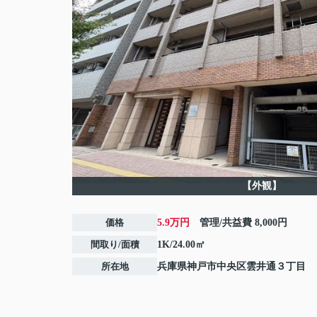
【外観】
価格
5.9万円
管理/共益費
8,000円
間取り/面積
1K/24.00㎡
所在地
兵庫県
神戸市中央区
雲井通
３丁目