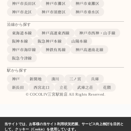
神戸市長田区
神戸市灘区
神戸市東灘区
神戸市北区
神戸市須磨区
神戸市垂水区
沿線から探す
東海道本線
神戸高速東西線
神戸市西神・山手線
阪神本線
阪急神戸本線
山陽本線
神戸市海岸線
神鉄有馬線
神戸高速南北線
阪急今津線
駅から探す
神戸
新開地
湊川
三ノ宮
兵庫
新長田
西宮北口
立花
武庫之荘
花隈
© COCOLIV三宮駅前店 All Rights Reserved.
当サイトでは、お客様の当サイト利用状況把握、サービス向上検討を目的と
して、クッキー（Cookie）を使用しています。