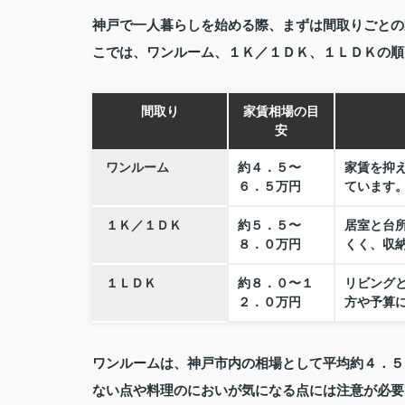
神戸で一人暮らしを始める際、まずは間取りごとの
こでは、ワンルーム、１Ｋ／１ＤＫ、１ＬＤＫの順
間取り
家賃相場の目
安
ワンルーム
約４．５〜
家賃を抑
６．５万円
ています
１Ｋ／１ＤＫ
約５．５〜
居室と台
８．０万円
くく、収
１ＬＤＫ
約８．０〜１
リビング
２．０万円
方や予算
ワンルームは、神戸市内の相場として平均約４．５
ない点や料理のにおいが気になる点には注意が必要