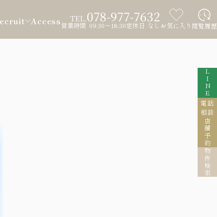
078-977-7632
TEL.
ecruit
Access
営業時間 09:30～18:30
定休日 なし
お気に入り
閲覧履歴
LINE
電話
相談
店舗予約
物件検索