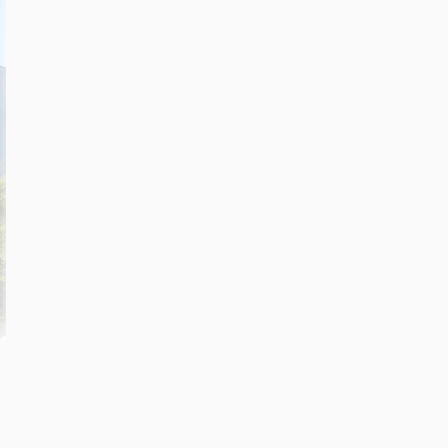
っ
り
し