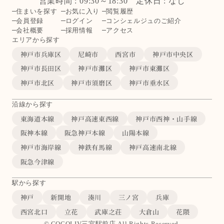
営業時間 : 09:30～18:30 定休日 : なし
住まいを探す
お気に入り
閲覧履歴
会員登録
ログイン
コンシェルジュのご紹介
会社概要
採用情報
アクセス
エリアから探す
神戸市兵庫区
尼崎市
西宮市
神戸市中央区
神戸市長田区
神戸市灘区
神戸市東灘区
神戸市北区
神戸市須磨区
神戸市垂水区
沿線から探す
東海道本線
神戸高速東西線
神戸市西神・山手線
阪神本線
阪急神戸本線
山陽本線
神戸市海岸線
神鉄有馬線
神戸高速南北線
阪急今津線
駅から探す
神戸
新開地
湊川
三ノ宮
兵庫
西宮北口
立花
武庫之荘
大倉山
花隈
© COCOLIV三宮駅前店 All Rights Reserved.