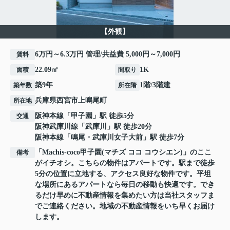
【外観】
6万円～6.3万円 管理/共益費 5,000円～7,000円
賃料
22.09㎡
1K
面積
間取り
築9年
1階/3階建
築年数
所在階
兵庫県
西宮市
上鳴尾町
所在地
阪神本線
「
甲子園
」駅 徒歩5分
交通
阪神武庫川線
「
武庫川
」駅 徒歩20分
阪神本線
「
鳴尾・武庫川女子大前
」駅 徒歩7分
「Machis-coco甲子園(マチズ ココ コウシエン)」のここ
備考
がイチオシ。こちらの物件はアパートです。駅まで徒歩
5分の位置に立地する、アクセス良好な物件です。平坦
な場所にあるアパートなら毎日の移動も快適です。でき
るだけ早めに不動産情報を集めたい方は当社スタッフま
でご連絡ください。地域の不動産情報をいち早くお届け
します。