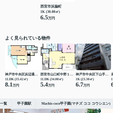
西宮市浜脇町
1K (30.08㎡)
6.5
万円
よく見られている物件
神戸市中央区浜辺通３丁目
西宮市山口町中野１丁目
神戸市中央区下山手通７丁目
1LDK (35.42㎡)
1LDK (34.08㎡)
1K (23.30㎡)
1
8.1
5.4
6.7
万円
万円
万円
一覧
甲子園駅
Machis-coco甲子園(マチズ ココ コウシエン)