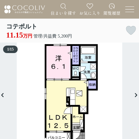
コテポルト
11.15
万円
管理/共益費 5,200円
1
/
15