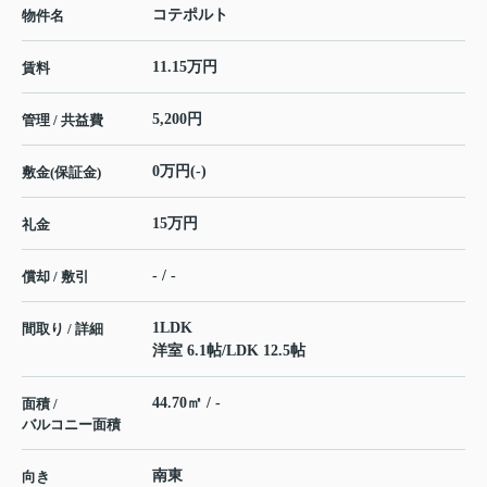
コテポルト
物件名
11.15万円
賃料
5,200円
管理 / 共益費
0万円(-)
敷金(保証金)
15万円
礼金
- / -
償却 / 敷引
1LDK
間取り / 詳細
洋室 6.1帖
/
LDK 12.5帖
44.70㎡ / -
面積 /
バルコニー面積
南東
向き