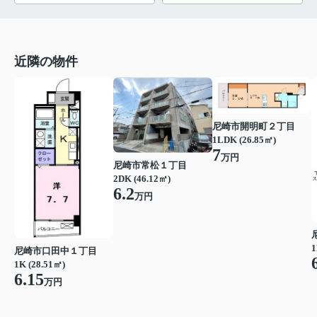
近隣の物件
尼崎市開明町２丁目
1LDK (26.85㎡)
7
万円
尼崎市常松１丁目
2DK (46.12㎡)
6.2
万円
1
尼崎市口田中１丁目
1K (28.51㎡)
6.15
万円