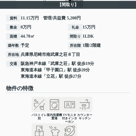
【間取り】
11.15万円 管理/共益費 5,200円
賃料
0万円
15万円
敷金
礼金
44.70㎡
1LDK
面積
間取り
予定
1階/2階建
築年数
所在階
兵庫県
尼崎市
南武庫之荘
８丁目
所在地
阪急神戸本線
「
武庫之荘
」駅 徒歩19分
交通
東海道本線
「
甲子園口
」駅 徒歩20分
東海道本線
「
立花
」駅 徒歩27分
物件の特徴
バストイレ
室内洗濯機
TVモニタ
カウンター
別
置場
付きインタ
キッチン
ーホン