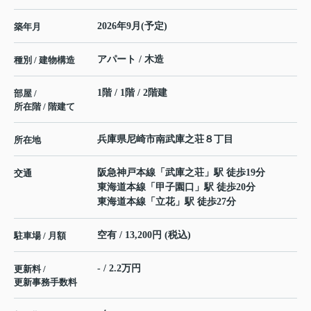
2026年9月(予定)
築年月
アパート / 木造
種別 / 建物構造
1階 / 1階 / 2階建
部屋 /
所在階 / 階建て
兵庫県
尼崎市
南武庫之荘
８丁目
所在地
阪急神戸本線
「
武庫之荘
」駅 徒歩19分
交通
東海道本線
「
甲子園口
」駅 徒歩20分
東海道本線
「
立花
」駅 徒歩27分
空有 / 13,200円 (税込)
駐車場 / 月額
- / 2.2万円
更新料 /
更新事務手数料