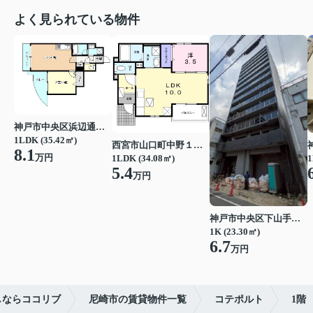
よく見られている物件
神戸市中央区浜辺通３丁目
1LDK (35.42㎡)
西宮市山口町中野１丁目
8.1
万円
1LDK (34.08㎡)
1
5.4
万円
神戸市中央区下山手通７丁目
1K (23.30㎡)
6.7
万円
しならココリブ
尼崎市の賃貸物件一覧
コテポルト
1階