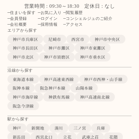
営業時間 : 09:30～18:30 定休日 : なし
住まいを探す
お気に入り
閲覧履歴
会員登録
ログイン
コンシェルジュのご紹介
会社概要
採用情報
アクセス
エリアから探す
神戸市兵庫区
尼崎市
西宮市
神戸市中央区
神戸市長田区
神戸市灘区
神戸市東灘区
神戸市北区
神戸市須磨区
神戸市垂水区
沿線から探す
東海道本線
神戸高速東西線
神戸市西神・山手線
阪神本線
阪急神戸本線
山陽本線
神戸市海岸線
神鉄有馬線
神戸高速南北線
阪急今津線
駅から探す
神戸
新開地
湊川
三ノ宮
兵庫
新長田
西宮北口
立花
武庫之荘
花隈