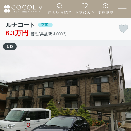
ルナコート
空室1
6.3万円
管理/共益費 4,000円
1
/
15