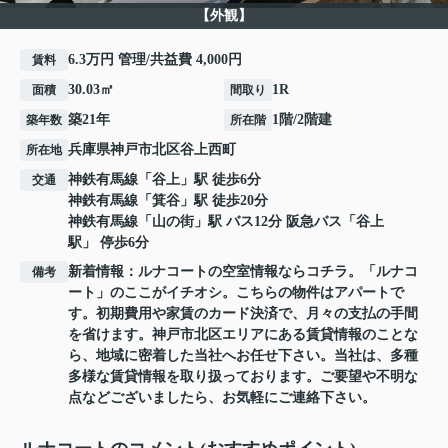
【外観】
6.3万円 管理/共益費 4,000円
賃料
30.03㎡
1R
面積
間取り
築21年
1階/2階建
築年数
所在階
兵庫県
神戸市北区
谷上西町
所在地
神鉄有馬線
「
谷上
」駅 徒歩6分
交通
神鉄有馬線
「
箕谷
」駅 徒歩20分
神鉄有馬線
「
山の街
」駅 バス12分 阪急バス「谷上
駅」 停歩6分
新着情報：ルナコートの空室情報ならコチラ。「ルナコ
備考
ート」のここがイチオシ。こちらの物件はアパートで
す。初期費用や家賃のカード決済で、月々の支払の手間
を省けます。神戸市北区エリアにある賃貸情報のことな
ら、地域に密着した当社へお任せ下さい。当社は、多種
多様な賃貸情報を取り扱っております。ご要望や不明な
点などございましたら、お気軽にご連絡下さい。