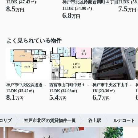
神戸市北区鈴蘭台南町４丁目
1LDK (47.43㎡)
2LDK (58
8.5
7.5
1LDK (34.90㎡)
万円
万円
6.8
万円
よく見られている物件
神戸市中央区浜辺通３丁目
西宮市山口町中野１丁目
神戸市中央区下山手通７丁目
1LDK (35.42㎡)
1LDK (34.08㎡)
1K (23.30㎡)
1
8.1
5.4
6.7
万円
万円
万円
コリブ
神戸市北区の賃貸物件一覧
谷上駅
ルナコート