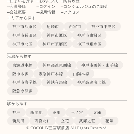
住まいを探す
お気に入り
閲覧履歴
会員登録
ログイン
コンシェルジュのご紹介
会社概要
採用情報
アクセス
エリアから探す
神戸市兵庫区
尼崎市
西宮市
神戸市中央区
神戸市長田区
神戸市灘区
神戸市東灘区
神戸市北区
神戸市須磨区
神戸市垂水区
沿線から探す
東海道本線
神戸高速東西線
神戸市西神・山手線
阪神本線
阪急神戸本線
山陽本線
神戸市海岸線
神鉄有馬線
神戸高速南北線
阪急今津線
駅から探す
神戸
新開地
湊川
三ノ宮
兵庫
新長田
西宮北口
立花
武庫之荘
花隈
© COCOLIV三宮駅前店 All Rights Reserved.