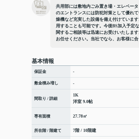
共用部には敷地内ごみ置き場・エレベータ
のエントランスには防犯対策として優れて
燥機など充実した設備を備え付けています
用することも可能です。今後BS加入予定
関するご相談等は迅速にお受けいたします
お任せください。当社でなら、お客様に合
基本情報
保証金
-
敷金積み増し
-
1K
間取り / 詳細
洋室 9.0帖
専有面積
27.78㎡
所在階 / 階建て
7階 / 10階建