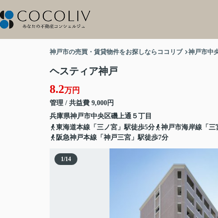
神戸市の売買・賃貸物件をお探しならココリブ
神戸市中
ヘスティア神戸
8.2
万円
管理 / 共益費 9,000円
兵庫県
神戸市中央区
磯上通
５丁目
東海道本線「三ノ宮」駅徒歩5分
神戸市海岸線「三
阪急神戸本線「神戸三宮」駅徒歩7分
1
/
14