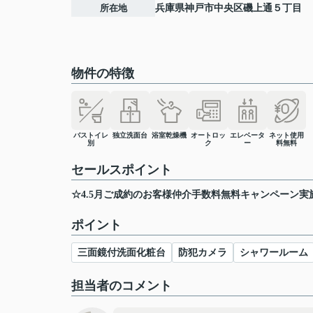
所在地
兵庫県
神戸市中央区
磯上通
５丁目
物件の特徴
バストイレ
独立洗面台
浴室乾燥機
オートロッ
エレベータ
ネット使用
別
ク
ー
料無料
セールスポイント
☆4.5月ご成約のお客様仲介手数料無料キャンペーン実
ポイント
三面鏡付洗面化粧台
防犯カメラ
シャワールーム
担当者のコメント