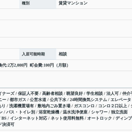
種別
賃貸マンション
入居可能時期
相談
代:2万2,000円 町会費:100円（月額）
ナーズ / 保証人不要 / 高齢者相談 / 眺望良好 / 学生相談 / 法人可 / 仲介
ー / 都市ガス / 公営水道 / 公共下水 / 24時間換気システム / エレベータ
場あり / 洗濯機置場有 / 敷地内ごみ置き場 / ガスコンロ / コンロ２口以上 / 
/ バス・トイレ別 / 浴室乾燥機 / 温水洗浄便座 / シャワー / 独立洗面
/ BS / インターネット対応 / ネット使用料無料 / オートロック / ディン
ード決済可