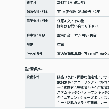
築年月
2013年1月(築13年)
保険会社 / 料金
有 火災保険 23,500円 / 2年
保証会社 / 料金
任意加入 / その他
詳細はお問い合わせ下さい。
駐車場 / 月額
空有(1台) / 27,500円 (税込)
現況
空家
その他条件
室内除菌消臭費:1万1,000円 鍵交換
設備条件
設備条件
陽当り良好 / 閑静な住宅地 / デザイ
数料無料 / フローリング / バルコニ
ー / 電気有 / 駐輪場 / バイク置
ステムキッチン / オープンキッチン 
台 / エアコン / シューズボックス 
キー / 防犯カメラ / 初期費用カ