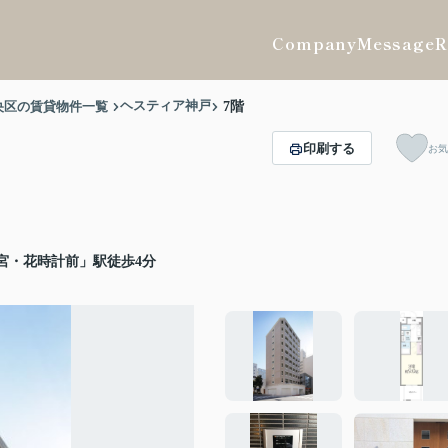
Company
Message
R
ヘスティア神戸
央区の賃貸物件一覧
7階
印刷する
お気
宮・花時計前」駅徒歩4分