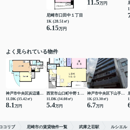
11.5
万円
1
尼崎市口田中１丁目
1K (28.51㎡)
6.15
万円
よく見られている物件
神戸市中央区浜辺通３丁目
西宮市山口町中野１丁目
神戸市中央区下山手通７丁目
1LDK (35.42㎡)
1LDK (34.08㎡)
1K (23.30㎡)
1
8.1
5.4
6.7
万円
万円
万円
ココリブ
尼崎市の賃貸物件一覧
武庫之荘駅
ルシエル