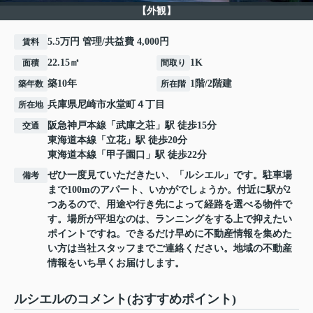
【外観】
5.5万円 管理/共益費 4,000円
賃料
22.15㎡
1K
面積
間取り
築10年
1階/2階建
築年数
所在階
兵庫県
尼崎市
水堂町
４丁目
所在地
阪急神戸本線
「
武庫之荘
」駅 徒歩15分
交通
東海道本線
「
立花
」駅 徒歩20分
東海道本線
「
甲子園口
」駅 徒歩22分
ぜひ一度見ていただきたい、「ルシエル」です。駐車場
備考
まで100mのアパート、いかがでしょうか。付近に駅が2
つあるので、用途や行き先によって経路を選べる物件で
す。場所が平坦なのは、ランニングをする上で抑えたい
ポイントですね。できるだけ早めに不動産情報を集めた
い方は当社スタッフまでご連絡ください。地域の不動産
情報をいち早くお届けします。
ルシエルのコメント(おすすめポイント)