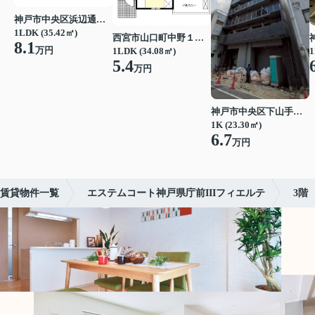
神戸市中央区浜辺通３丁目
1LDK (35.42㎡)
西宮市山口町中野１丁目
8.1
万円
1LDK (34.08㎡)
1
5.4
万円
神戸市中央区下山手通７丁目
1K (23.30㎡)
6.7
万円
賃貸物件一覧
エステムコート神戸県庁前IIIフィエルテ
3階