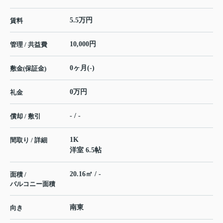
5.5万円
賃料
10,000円
管理 / 共益費
0ヶ月(-)
敷金(保証金)
0万円
礼金
- / -
償却 / 敷引
1K
間取り / 詳細
洋室 6.5帖
20.16㎡ / -
面積 /
バルコニー面積
南東
向き