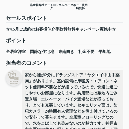
浴室乾燥機
オートロッ
エレベータ
ネット使用
ク
ー
料無料
セールスポイント
☆4.5月ご成約のお客様仲介手数料無料キャンペーン実施中☆
ポイント
全居室洋室
閑静な住宅地
東南向き
礼金不要
平坦地
担当者のコメント
家から徒歩2分にドラッグストア「ヤクエイ中山手薬
局」があります。室内設備は床暖房・エアコン・ネ
ット使用料不要などが揃っているので、快適に過ご
しやすいお部屋になります。共用部には敷地内ごみ
置き場・エレベータ・バイク置場などが揃ってお
り、とても充実しています。セキュリティ面は、防
犯カメラ・24時間有人管理などを備え付けているの
で安心して暮らせます。全居室フローリングなの
で、水をこぼしても染みないのが魅力です。神戸市