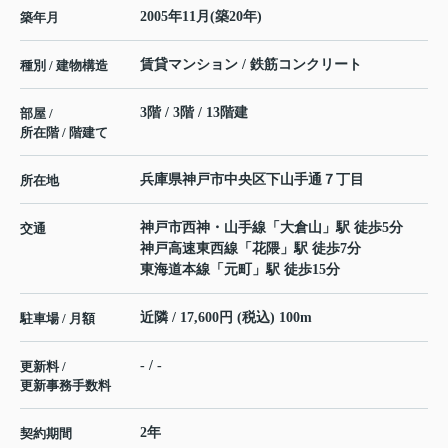
2005年11月(築20年)
築年月
賃貸マンション / 鉄筋コンクリート
種別 / 建物構造
3階 / 3階 / 13階建
部屋 /
所在階 / 階建て
兵庫県
神戸市中央区
下山手通
７丁目
所在地
神戸市西神・山手線
「
大倉山
」駅 徒歩5分
交通
神戸高速東西線
「
花隈
」駅 徒歩7分
東海道本線
「
元町
」駅 徒歩15分
近隣 / 17,600円 (税込) 100m
駐車場 / 月額
- / -
更新料 /
更新事務手数料
2年
契約期間