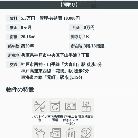
【間取り】
5.5万円 管理/共益費 10,000円
賃料
0ヶ月
0万円
敷金
礼金
20.16㎡
1K
面積
間取り
築20年
3階/13階建
築年数
所在階
兵庫県
神戸市中央区
下山手通
７丁目
所在地
神戸市西神・山手線
「
大倉山
」駅 徒歩5分
交通
神戸高速東西線
「
花隈
」駅 徒歩7分
東海道本線
「
元町
」駅 徒歩15分
物件の特徴
バストイレ
室内洗濯機
TVモニタ
独立洗面台
別
置場
付きインタ
ーホン