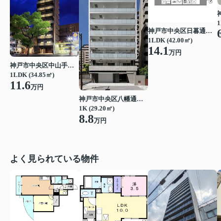
1
神戸市中央区日暮通１丁目
1LDK (42.00㎡)
14.1
万円
神戸市中央区中山手通２丁目
1LDK (34.85㎡)
11.6
万円
神戸市中央区八幡通３丁目
1K (29.20㎡)
8.8
万円
よく見られている物件