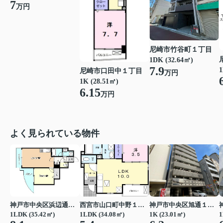
7
万円
尼崎市竹谷町１丁目
1DK (32.64㎡)
7.9
1
尼崎市口田中１丁目
万円
1K (28.51㎡)
6.15
万円
よく見られている物件
神戸市中央区浜辺通３丁目
西宮市山口町中野１丁目
神戸市中央区旭通１丁目
1LDK (35.42㎡)
1LDK (34.08㎡)
1K (23.01㎡)
1