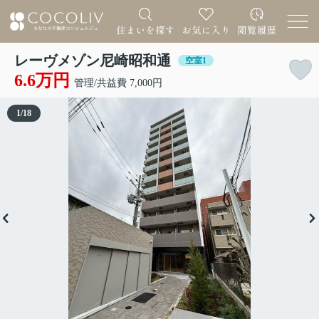
レーヴメゾン尼崎昭和通
空室1
6.6万円
管理/共益費 7,000円
1
/
18