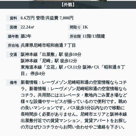
【外観】
6.6万円 管理/共益費 7,000円
賃料
22.24㎡
1K
面積
間取り
築2年
11階/13階建
築年数
所在階
兵庫県
尼崎市
昭和南通
７丁目
所在地
阪神本線
「
出屋敷
」駅 徒歩10分
交通
阪神本線
「
尼崎
」駅 徒歩12分
東海道本線
「
立花
」駅 バス11分 阪神バス「昭和通８丁
目」 停歩4分
新着情報：レーヴメゾン尼崎昭和通の空室情報ならコチ
備考
ラ。新着情報：レーヴメゾン尼崎昭和通の空室情報なら
コチラ。共用部にはエレベータ・敷地内ごみ置き場など
様々な設備やサービスが揃っているので便利です。眺め
の良いマンションです。バス徒歩3分以内なので移動に
長時間歩く必要がありません。尼崎市エリアと阪神本線
出屋敷付近での賃貸マンション、賃貸アパートをお探し
の方はぜひコチラからお問い合わせやご連絡を下さい。