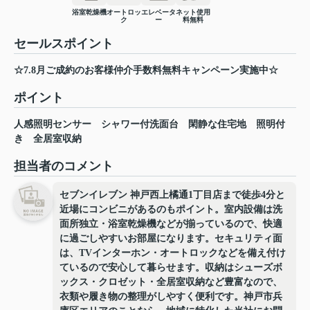
浴室乾燥機
オートロッ
エレベータ
ネット使用
ク
ー
料無料
セールスポイント
☆7.8月ご成約のお客様仲介手数料無料キャンペーン実施中☆
ポイント
人感照明センサー
シャワー付洗面台
閑静な住宅地
照明付
き
全居室収納
担当者のコメント
セブンイレブン 神戸西上橘通1丁目店まで徒歩4分と
近場にコンビニがあるのもポイント。室内設備は洗
面所独立・浴室乾燥機などが揃っているので、快適
に過ごしやすいお部屋になります。セキュリティ面
は、TVインターホン・オートロックなどを備え付け
ているので安心して暮らせます。収納はシューズボ
ックス・クロゼット・全居室収納など豊富なので、
衣類や履き物の整理がしやすく便利です。神戸市兵