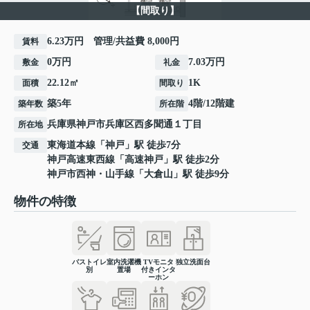
【間取り】
6.23万円 管理/共益費 8,000円
賃料
0万円
7.03万円
敷金
礼金
22.12㎡
1K
面積
間取り
築5年
4階/12階建
築年数
所在階
兵庫県
神戸市兵庫区
西多聞通
１丁目
所在地
東海道本線
「
神戸
」駅 徒歩7分
交通
神戸高速東西線
「
高速神戸
」駅 徒歩2分
神戸市西神・山手線
「
大倉山
」駅 徒歩9分
物件の特徴
バストイレ
室内洗濯機
TVモニタ
独立洗面台
別
置場
付きインタ
ーホン