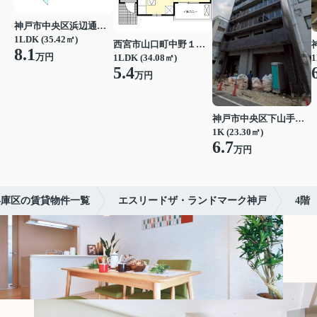
神戸市中央区浜辺通３丁目
1LDK (35.42㎡)
西宮市山口町中野１丁目
8.1
万円
1LDK (34.08㎡)
1
5.4
万円
神戸市中央区下山手通７丁目
1K (23.30㎡)
6.7
万円
兵庫区の賃貸物件一覧
エスリードザ・ランドマーク神戸
4階