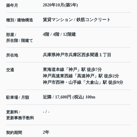
2020年10月(築5年)
築年月
賃貸マンション / 鉄筋コンクリート
種別 / 建物構造
4階 / 4階 / 12階建
部屋 /
所在階 / 階建て
兵庫県
神戸市兵庫区
西多聞通
１丁目
所在地
東海道本線
「
神戸
」駅 徒歩7分
交通
神戸高速東西線
「
高速神戸
」駅 徒歩2分
神戸市西神・山手線
「
大倉山
」駅 徒歩9分
近隣 / 17,600円 (税込) 100m
駐車場 / 月額
- / -
更新料 /
更新事務手数料
2年
契約期間