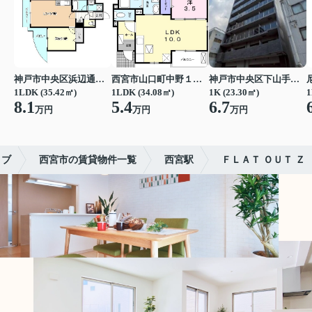
神戸市中央区浜辺通３丁目
西宮市山口町中野１丁目
神戸市中央区下山手通７丁目
1LDK (35.42㎡)
1LDK (34.08㎡)
1K (23.30㎡)
1
8.1
5.4
6.7
万円
万円
万円
リブ
西宮市の賃貸物件一覧
西宮駅
ＦＬＡＴ ＯＵＴ Ｚ