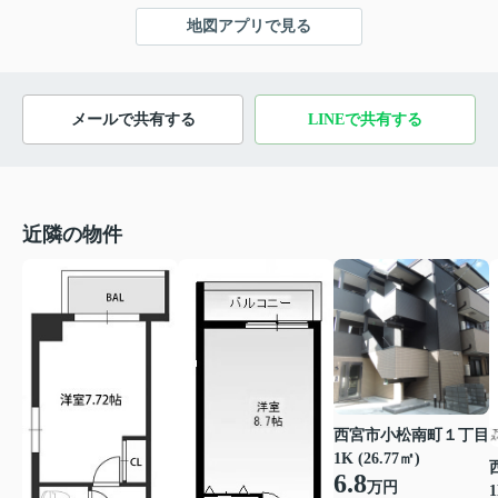
地図アプリで見る
メールで共有する
LINEで共有する
近隣の物件
西宮市小松南町１丁目
1K (26.77㎡)
6.8
万円
1