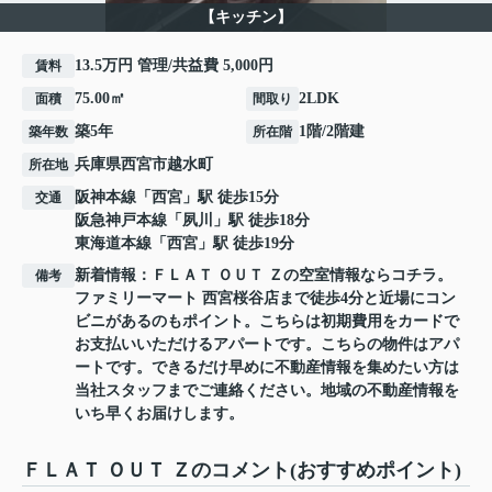
【キッチン】
13.5万円 管理/共益費 5,000円
賃料
75.00㎡
2LDK
面積
間取り
築5年
1階/2階建
築年数
所在階
兵庫県
西宮市
越水町
所在地
阪神本線
「
西宮
」駅 徒歩15分
交通
阪急神戸本線
「
夙川
」駅 徒歩18分
東海道本線
「
西宮
」駅 徒歩19分
新着情報：ＦＬＡＴ ＯＵＴ Ｚの空室情報ならコチラ。
備考
ファミリーマート 西宮桜谷店まで徒歩4分と近場にコン
ビニがあるのもポイント。こちらは初期費用をカードで
お支払いいただけるアパートです。こちらの物件はアパ
ートです。できるだけ早めに不動産情報を集めたい方は
当社スタッフまでご連絡ください。地域の不動産情報を
いち早くお届けします。
ＦＬＡＴ ＯＵＴ Ｚのコメント(おすすめポイント)