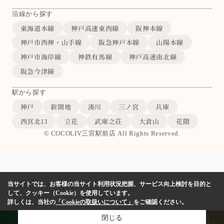
沿線から探す
東海道本線
神戸高速東西線
阪神本線
神戸市西神・山手線
阪急神戸本線
山陽本線
神戸市海岸線
神鉄有馬線
神戸高速南北線
阪急今津線
駅から探す
神戸
新開地
湊川
三ノ宮
兵庫
西宮北口
立花
武庫之荘
大倉山
花隈
© COCOLIV三宮駅前店 All Rights Reserved.
当サイトでは、お客様の当サイト利用状況把握、サービス向上検討を目的と
して、クッキー（Cookie）を使用しています。
詳しくは、当社の
「Cookieの取扱いについて」
をご確認ください。
閉じる
LINE
物件検索
店舗予約